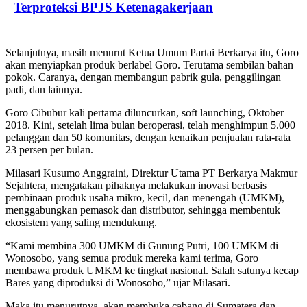
Terproteksi BPJS Ketenagakerjaan
Selanjutnya, masih menurut Ketua Umum Partai Berkarya itu, Goro
akan menyiapkan produk berlabel Goro. Terutama sembilan bahan
pokok. Caranya, dengan membangun pabrik gula, penggilingan
padi, dan lainnya.
Goro Cibubur kali pertama diluncurkan, soft launching, Oktober
2018. Kini, setelah lima bulan beroperasi, telah menghimpun 5.000
pelanggan dan 50 komunitas, dengan kenaikan penjualan rata-rata
23 persen per bulan.
Milasari Kusumo Anggraini, Direktur Utama PT Berkarya Makmur
Sejahtera, mengatakan pihaknya melakukan inovasi berbasis
pembinaan produk usaha mikro, kecil, dan menengah (UMKM),
menggabungkan pemasok dan distributor, sehingga membentuk
ekosistem yang saling mendukung.
“Kami membina 300 UMKM di Gunung Putri, 100 UMKM di
Wonosobo, yang semua produk mereka kami terima, Goro
membawa produk UMKM ke tingkat nasional. Salah satunya kecap
Bares yang diproduksi di Wonosobo,” ujar Milasari.
Maka itu menurutnya, akan membuka cabang di Sumatera dan