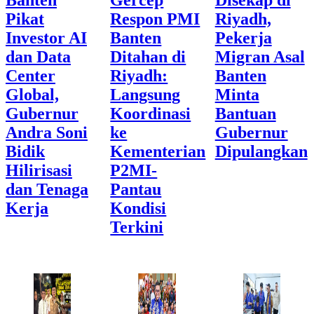
Banten
Gercep
Disekap di
Pikat
Respon PMI
Riyadh,
Investor AI
Banten
Pekerja
dan Data
Ditahan di
Migran Asal
Center
Riyadh:
Banten
Global,
Langsung
Minta
Gubernur
Koordinasi
Bantuan
Andra Soni
ke
Gubernur
Bidik
Kementerian
Dipulangkan
Hilirisasi
P2MI-
dan Tenaga
Pantau
Kerja
Kondisi
Terkini