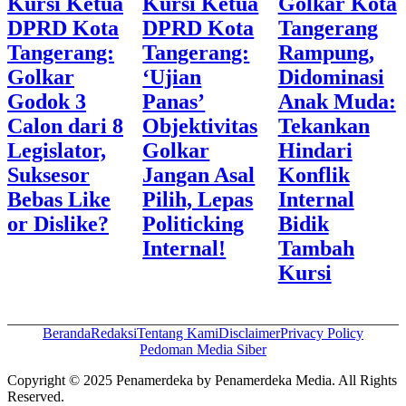
Kursi Ketua
Kursi Ketua
Golkar Kota
DPRD Kota
DPRD Kota
Tangerang
Tangerang:
Tangerang:
Rampung,
Golkar
‘Ujian
Didominasi
Godok 3
Panas’
Anak Muda:
Calon dari 8
Objektivitas
Tekankan
Legislator,
Golkar
Hindari
Suksesor
Jangan Asal
Konflik
Bebas Like
Pilih, Lepas
Internal
or Dislike?
Politicking
Bidik
Internal!
Tambah
Kursi
Beranda
Redaksi
Tentang Kami
Disclaimer
Privacy Policy
Pedoman Media Siber
Copyright © 2025 Penamerdeka by Penamerdeka Media. All Rights
Reserved.