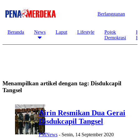
Berlangganan
Beranda
News
Laput
Lifestyle
Pojok
K
Demokrasi
B
Menampilkan artikel dengan tag:
Disdukcapil
Tangsel
Airin Resmikan Dua Gerai
Disdukcapil Tangsel
PMNews
-
Senin, 14 September 2020