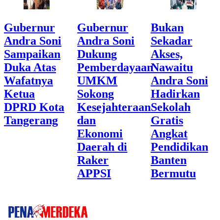
Gubernur
Gubernur
Bukan
Andra Soni
Andra Soni
Sekadar
Sampaikan
Dukung
Akses,
Duka Atas
Pemberdayaan
Nawaitu
Wafatnya
UMKM
Andra Soni
Ketua
Sokong
Hadirkan
DPRD Kota
Kesejahteraan
Sekolah
Tangerang
dan
Gratis
Ekonomi
Angkat
Daerah di
Pendidikan
Raker
Banten
APPSI
Bermutu