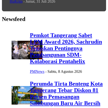
HuKrim
-
Jumat, 31 Juli 2026
Newsfeed
Pemkot Tangerang Sabet
LPM Award 2026, Sachrudin
Tegaskan Pentingnya
Pembangunan SDM-
Kolaborasi Pentahelix
PMNews
-
Sabtu, 8 Agustus 2026
Perumda Tirta Benteng Kota
Tangerang Tebar Diskon 81
Persen Pemasangan
Sambungan Baru Air Bersih