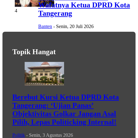
Wafatnya Ketua DPRD Kota
4
Tangerang
Banten
-
Senin, 20 Juli 2026
Topik Hangat
Berebut Kursi Ketua DPRD Kota
Tangerang: ‘Ujian Panas’
Objektivitas Golkar Jangan Asal
Pilih, Lepas Politicking Internal!
Politik
-
Senin, 3 Agustus 2026