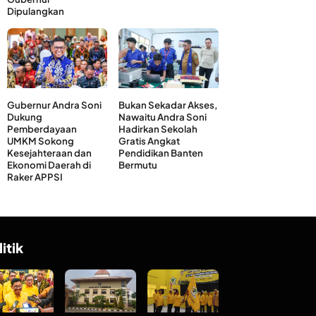
Dipulangkan
Gubernur Andra Soni
Bukan Sekadar Akses,
Dukung
Nawaitu Andra Soni
Pemberdayaan
Hadirkan Sekolah
UMKM Sokong
Gratis Angkat
Kesejahteraan dan
Pendidikan Banten
Ekonomi Daerah di
Bermutu
Raker APPSI
litik