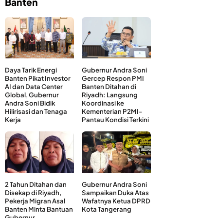
Banten
Daya Tarik Energi
Gubernur Andra Soni
Banten Pikat Investor
Gercep Respon PMI
AI dan Data Center
Banten Ditahan di
Global, Gubernur
Riyadh: Langsung
Andra Soni Bidik
Koordinasi ke
Hilirisasi dan Tenaga
Kementerian P2MI-
Kerja
Pantau Kondisi Terkini
2 Tahun Ditahan dan
Gubernur Andra Soni
Disekap di Riyadh,
Sampaikan Duka Atas
Pekerja Migran Asal
Wafatnya Ketua DPRD
Banten Minta Bantuan
Kota Tangerang
Gubernur