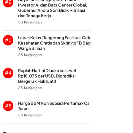
#2
Investor AI dan Data Center Global,
Gubernur Andra Soni Bidik Hilirisasi
dan Tenaga Kerja
38 Kunjungan
Lapas Kelas I Tangerang Fasilitasi Cek
#3
Kesehatan Gratis dan Skrining TB Bagi
Warga Binaan
35 Kunjungan
Rupiah Hari Ini Dibuka ke Level
#4
Rp18.075 per USD, Diprediksi
Bergerak Fluktuatif
35 Kunjungan
Harga BBM Non Subsidi Pertamax Cs
#5
Turun
33 Kunjungan