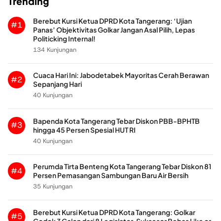
Trending
Berebut Kursi Ketua DPRD Kota Tangerang: ‘Ujian
#1
Panas’ Objektivitas Golkar Jangan Asal Pilih, Lepas
Politicking Internal!
134 Kunjungan
Cuaca Hari Ini: Jabodetabek Mayoritas Cerah Berawan
#2
Sepanjang Hari
40 Kunjungan
Bapenda Kota Tangerang Tebar Diskon PBB-BPHTB
#3
hingga 45 Persen Spesial HUT RI
40 Kunjungan
Perumda Tirta Benteng Kota Tangerang Tebar Diskon 81
#4
Persen Pemasangan Sambungan Baru Air Bersih
35 Kunjungan
Berebut Kursi Ketua DPRD Kota Tangerang: Golkar
#5