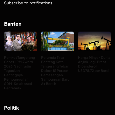
Subscribe to notifications
Banten
Pemkot Tangerang
Perumda Tirta
Harga Minyak Dunia
Sabet LPM Award
Benteng Kota
Anjlok Lagi, Brent
2026, Sachrudin
Tangerang Tebar
Dibanderol
Tegaskan
Diskon 81 Persen
USD78,72 per Barel
Pentingnya
Pemasangan
Pembangunan
Sambungan Baru
SDM-Kolaborasi
Air Bersih
Pentahelix
Politik