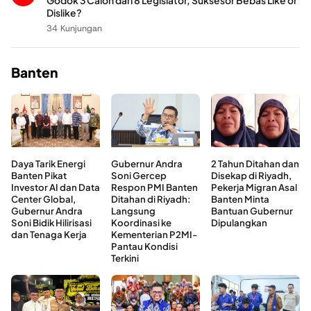
Godok 3 Calon dari 8 Legislator, Suksesor Bebas Like or
Dislike?
34 Kunjungan
Banten
Daya Tarik Energi
Gubernur Andra
2 Tahun Ditahan dan
Banten Pikat
Soni Gercep
Disekap di Riyadh,
Investor AI dan Data
Respon PMI Banten
Pekerja Migran Asal
Center Global,
Ditahan di Riyadh:
Banten Minta
Gubernur Andra
Langsung
Bantuan Gubernur
Soni Bidik Hilirisasi
Koordinasi ke
Dipulangkan
dan Tenaga Kerja
Kementerian P2MI-
Pantau Kondisi
Terkini