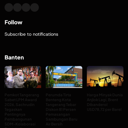
Follow
Subscribe to notifications
Banten
Pemkot Tangerang
Perumda Tirta
Harga Minyak Dunia
Sabet LPM Award
Benteng Kota
Anjlok Lagi, Brent
2026, Sachrudin
Tangerang Tebar
Dibanderol
Tegaskan
Diskon 81 Persen
USD78,72 per Barel
Pentingnya
Pemasangan
Pembangunan
Sambungan Baru
SDM-Kolaborasi
Air Bersih