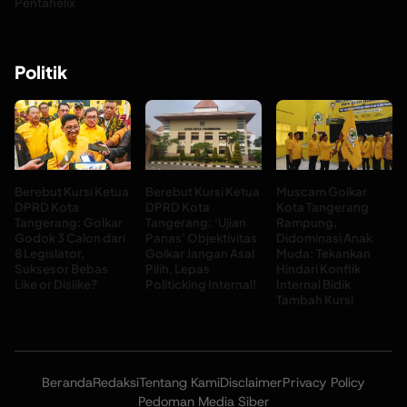
Pentahelix
Politik
Berebut Kursi Ketua
Berebut Kursi Ketua
Muscam Golkar
DPRD Kota
DPRD Kota
Kota Tangerang
Tangerang: Golkar
Tangerang: ‘Ujian
Rampung,
Godok 3 Calon dari
Panas’ Objektivitas
Didominasi Anak
8 Legislator,
Golkar Jangan Asal
Muda: Tekankan
Suksesor Bebas
Pilih, Lepas
Hindari Konflik
Like or Dislike?
Politicking Internal!
Internal Bidik
Tambah Kursi
Beranda
Redaksi
Tentang Kami
Disclaimer
Privacy Policy
Pedoman Media Siber