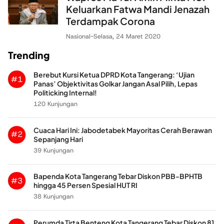
Keluarkan Fatwa Mandi Jenazah
Terdampak Corona
Nasional
-
Selasa, 24 Maret 2020
Trending
Berebut Kursi Ketua DPRD Kota Tangerang: ‘Ujian
#1
Panas’ Objektivitas Golkar Jangan Asal Pilih, Lepas
Politicking Internal!
120 Kunjungan
Cuaca Hari Ini: Jabodetabek Mayoritas Cerah Berawan
#2
Sepanjang Hari
39 Kunjungan
Bapenda Kota Tangerang Tebar Diskon PBB-BPHTB
#3
hingga 45 Persen Spesial HUT RI
38 Kunjungan
Perumda Tirta Benteng Kota Tangerang Tebar Diskon 81