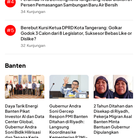
#4
Persen Pemasangan Sambungan Baru Air Bersih
34 Kunjungan
Berebut Kursi Ketua DPRD Kota Tangerang: Golkar
#5
Godok 3 Calon dari 8 Legislator, Suksesor Bebas Like or
Dislike?
32 Kunjungan
Banten
Daya Tarik Energi
Gubernur Andra
2 Tahun Ditahan dan
Banten Pikat
Soni Gercep
Disekap di Riyadh,
Investor AI dan Data
Respon PMI Banten
Pekerja Migran Asal
Center Global,
Ditahan di Riyadh:
Banten Minta
Gubernur Andra
Langsung
Bantuan Gubernur
Soni Bidik Hilirisasi
Koordinasi ke
Dipulangkan
dan Tenaga Kerja
Kementerian P2MI-