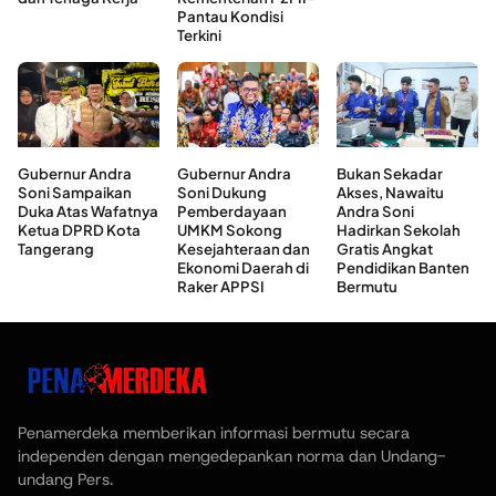
Pantau Kondisi
Terkini
Gubernur Andra
Gubernur Andra
Bukan Sekadar
Soni Sampaikan
Soni Dukung
Akses, Nawaitu
Duka Atas Wafatnya
Pemberdayaan
Andra Soni
Ketua DPRD Kota
UMKM Sokong
Hadirkan Sekolah
Tangerang
Kesejahteraan dan
Gratis Angkat
Ekonomi Daerah di
Pendidikan Banten
Raker APPSI
Bermutu
Penamerdeka memberikan informasi bermutu secara
independen dengan mengedepankan norma dan Undang-
undang Pers.