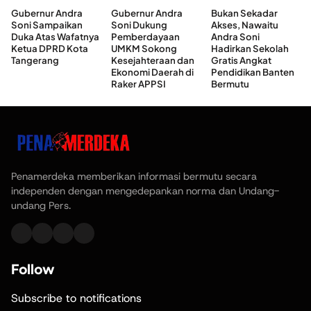
Gubernur Andra
Gubernur Andra
Bukan Sekadar
Soni Sampaikan
Soni Dukung
Akses, Nawaitu
Duka Atas Wafatnya
Pemberdayaan
Andra Soni
Ketua DPRD Kota
UMKM Sokong
Hadirkan Sekolah
Tangerang
Kesejahteraan dan
Gratis Angkat
Ekonomi Daerah di
Pendidikan Banten
Raker APPSI
Bermutu
Penamerdeka memberikan informasi bermutu secara
independen dengan mengedepankan norma dan Undang-
undang Pers.
Follow
Subscribe to notifications