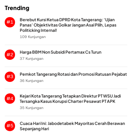
Trending
Berebut Kursi Ketua DPRD Kota Tangerang: ‘Ujian
#1
Panas’ Objektivitas Golkar Jangan Asal Pilih, Lepas
Politicking Internal!
109 Kunjungan
Harga BBM Non Subsidi Pertamax Cs Turun
#2
37 Kunjungan
Pemkot Tangerang Rotasi dan Promosi Ratusan Pejabat
#3
36 Kunjungan
Kejari Kota Tangerang Tetapkan Direktur PT WSU Jadi
#4
Tersangka Kasus Korupsi Charter Pesawat PT APK
35 Kunjungan
Cuaca Hari Ini: Jabodetabek Mayoritas Cerah Berawan
#5
Sepanjang Hari