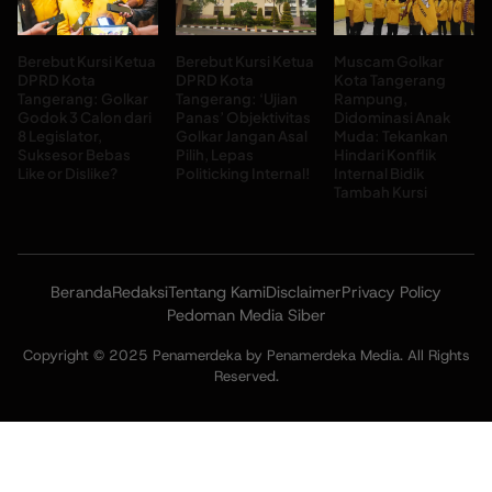
Berebut Kursi Ketua
Berebut Kursi Ketua
Muscam Golkar
DPRD Kota
DPRD Kota
Kota Tangerang
Tangerang: Golkar
Tangerang: ‘Ujian
Rampung,
Godok 3 Calon dari
Panas’ Objektivitas
Didominasi Anak
8 Legislator,
Golkar Jangan Asal
Muda: Tekankan
Suksesor Bebas
Pilih, Lepas
Hindari Konflik
Like or Dislike?
Politicking Internal!
Internal Bidik
Tambah Kursi
Beranda
Redaksi
Tentang Kami
Disclaimer
Privacy Policy
Pedoman Media Siber
Copyright © 2025 Penamerdeka by Penamerdeka Media. All Rights
Reserved.