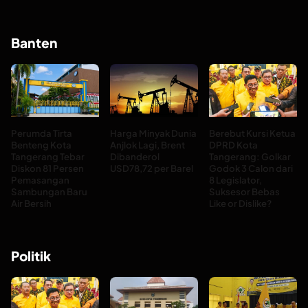
Banten
Perumda Tirta
Harga Minyak Dunia
Berebut Kursi Ketua
Benteng Kota
Anjlok Lagi, Brent
DPRD Kota
Tangerang Tebar
Dibanderol
Tangerang: Golkar
Diskon 81 Persen
USD78,72 per Barel
Godok 3 Calon dari
Pemasangan
8 Legislator,
Sambungan Baru
Suksesor Bebas
Air Bersih
Like or Dislike?
Politik