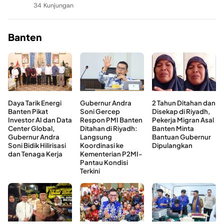
34 Kunjungan
Banten
Daya Tarik Energi
Gubernur Andra
2 Tahun Ditahan dan
Banten Pikat
Soni Gercep
Disekap di Riyadh,
Investor AI dan Data
Respon PMI Banten
Pekerja Migran Asal
Center Global,
Ditahan di Riyadh:
Banten Minta
Gubernur Andra
Langsung
Bantuan Gubernur
Soni Bidik Hilirisasi
Koordinasi ke
Dipulangkan
dan Tenaga Kerja
Kementerian P2MI-
Pantau Kondisi
Terkini