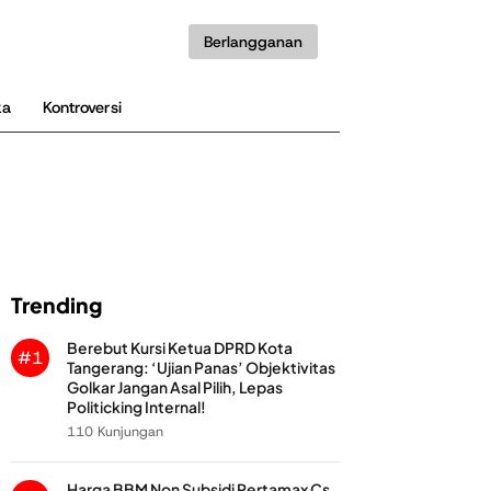
Berlangganan
ka
Kontroversi
Trending
Berebut Kursi Ketua DPRD Kota
#1
Tangerang: ‘Ujian Panas’ Objektivitas
Golkar Jangan Asal Pilih, Lepas
Politicking Internal!
110 Kunjungan
Harga BBM Non Subsidi Pertamax Cs