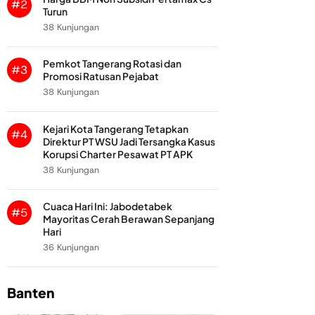
#2
Turun
38 Kunjungan
Pemkot Tangerang Rotasi dan
#3
Promosi Ratusan Pejabat
38 Kunjungan
Kejari Kota Tangerang Tetapkan
#4
Direktur PT WSU Jadi Tersangka Kasus
Korupsi Charter Pesawat PT APK
38 Kunjungan
Cuaca Hari Ini: Jabodetabek
#5
Mayoritas Cerah Berawan Sepanjang
Hari
36 Kunjungan
Banten