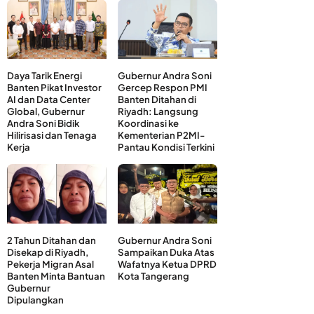
Daya Tarik Energi
Gubernur Andra Soni
Banten Pikat Investor
Gercep Respon PMI
AI dan Data Center
Banten Ditahan di
Global, Gubernur
Riyadh: Langsung
Andra Soni Bidik
Koordinasi ke
Hilirisasi dan Tenaga
Kementerian P2MI-
Kerja
Pantau Kondisi Terkini
2 Tahun Ditahan dan
Gubernur Andra Soni
Disekap di Riyadh,
Sampaikan Duka Atas
Pekerja Migran Asal
Wafatnya Ketua DPRD
Banten Minta Bantuan
Kota Tangerang
Gubernur
Dipulangkan