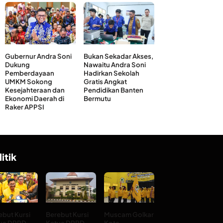
Gubernur Andra Soni
Bukan Sekadar Akses,
Dukung
Nawaitu Andra Soni
Pemberdayaan
Hadirkan Sekolah
UMKM Sokong
Gratis Angkat
Kesejahteraan dan
Pendidikan Banten
Ekonomi Daerah di
Bermutu
Raker APPSI
litik
ebut Kursi
Berebut Kursi
Muscam Golkar
ua DPRD
Ketua DPRD
Kota