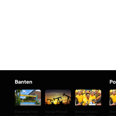
Banten
Po
Perumda Tirta
Harga Minyak
Berebut Kursi
Ber
Benteng Kota
Dunia Anjlok
Ketua DPRD
Ket