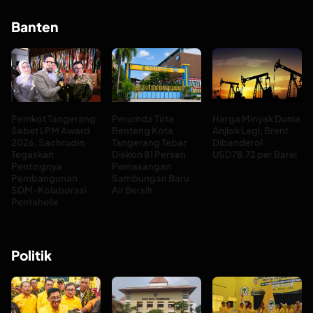
Banten
Pemkot Tangerang
Perumda Tirta
Harga Minyak Dunia
Sabet LPM Award
Benteng Kota
Anjlok Lagi, Brent
2026, Sachrudin
Tangerang Tebar
Dibanderol
Tegaskan
Diskon 81 Persen
USD78,72 per Barel
Pentingnya
Pemasangan
Pembangunan
Sambungan Baru
SDM-Kolaborasi
Air Bersih
Pentahelix
Politik