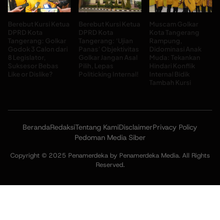
Berebut Kursi Ketua
Berebut Kursi Ketua
Muscam Golkar
DPRD Kota
DPRD Kota
Kota Tangerang
Tangerang: Golkar
Tangerang: ‘Ujian
Rampung,
Godok 3 Calon dari
Panas’ Objektivitas
Didominasi Anak
8 Legislator,
Golkar Jangan Asal
Muda: Tekankan
Suksesor Bebas
Pilih, Lepas
Hindari Konflik
Like or Dislike?
Politicking Internal!
Internal Bidik
Tambah Kursi
Beranda
Redaksi
Tentang Kami
Disclaimer
Privacy Policy
Pedoman Media Siber
Copyright © 2025 Penamerdeka by Penamerdeka Media. All Rights
Reserved.