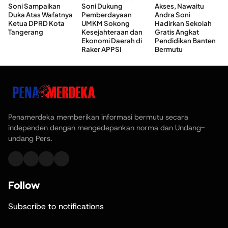
Soni Sampaikan
Soni Dukung
Akses, Nawaitu
Duka Atas Wafatnya
Pemberdayaan
Andra Soni
Ketua DPRD Kota
UMKM Sokong
Hadirkan Sekolah
Tangerang
Kesejahteraan dan
Gratis Angkat
Ekonomi Daerah di
Pendidikan Banten
Raker APPSI
Bermutu
Penamerdeka memberikan informasi bermutu secara
independen dengan mengedepankan norma dan Undang-
undang Pers.
Follow
Subscribe to notifications