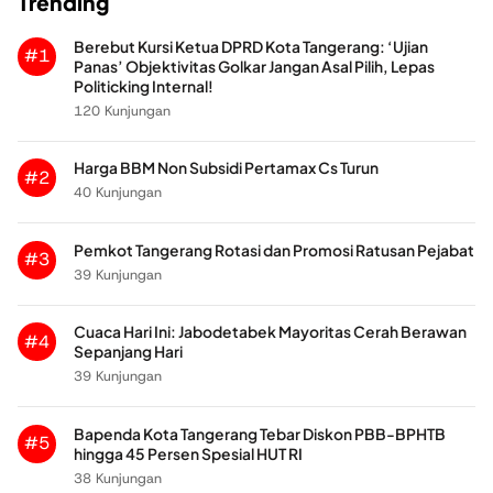
Trending
Berebut Kursi Ketua DPRD Kota Tangerang: ‘Ujian
#1
Panas’ Objektivitas Golkar Jangan Asal Pilih, Lepas
Politicking Internal!
120 Kunjungan
Harga BBM Non Subsidi Pertamax Cs Turun
#2
40 Kunjungan
Pemkot Tangerang Rotasi dan Promosi Ratusan Pejabat
#3
39 Kunjungan
Cuaca Hari Ini: Jabodetabek Mayoritas Cerah Berawan
#4
Sepanjang Hari
39 Kunjungan
Bapenda Kota Tangerang Tebar Diskon PBB-BPHTB
#5
hingga 45 Persen Spesial HUT RI
38 Kunjungan