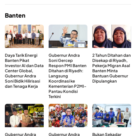
Banten
Daya Tarik Energi
Gubernur Andra
2 Tahun Ditahan dan
Banten Pikat
Soni Gercep
Disekap di Riyadh,
Investor AI dan Data
Respon PMI Banten
Pekerja Migran Asal
Center Global,
Ditahan di Riyadh:
Banten Minta
Gubernur Andra
Langsung
Bantuan Gubernur
Soni Bidik Hilirisasi
Koordinasi ke
Dipulangkan
dan Tenaga Kerja
Kementerian P2MI-
Pantau Kondisi
Terkini
Gubernur Andra
Gubernur Andra
Bukan Sekadar