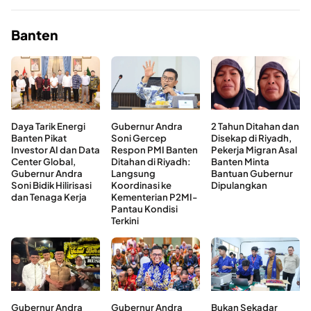
Banten
Daya Tarik Energi
Gubernur Andra
2 Tahun Ditahan dan
Banten Pikat
Soni Gercep
Disekap di Riyadh,
Investor AI dan Data
Respon PMI Banten
Pekerja Migran Asal
Center Global,
Ditahan di Riyadh:
Banten Minta
Gubernur Andra
Langsung
Bantuan Gubernur
Soni Bidik Hilirisasi
Koordinasi ke
Dipulangkan
dan Tenaga Kerja
Kementerian P2MI-
Pantau Kondisi
Terkini
Gubernur Andra
Gubernur Andra
Bukan Sekadar