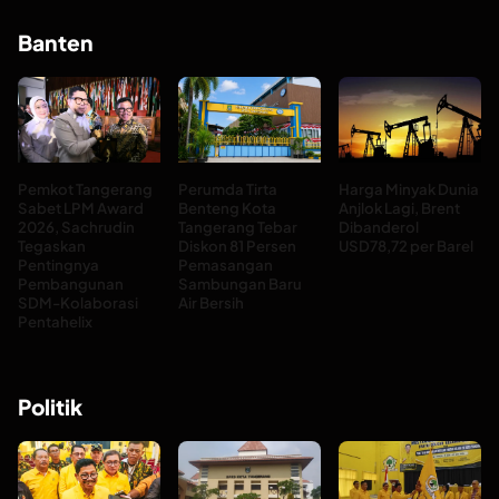
Banten
Pemkot Tangerang
Perumda Tirta
Harga Minyak Dunia
Sabet LPM Award
Benteng Kota
Anjlok Lagi, Brent
2026, Sachrudin
Tangerang Tebar
Dibanderol
Tegaskan
Diskon 81 Persen
USD78,72 per Barel
Pentingnya
Pemasangan
Pembangunan
Sambungan Baru
SDM-Kolaborasi
Air Bersih
Pentahelix
Politik