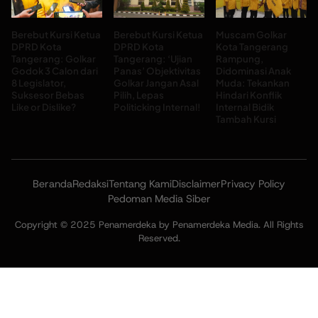
Berebut Kursi Ketua
Berebut Kursi Ketua
Muscam Golkar
DPRD Kota
DPRD Kota
Kota Tangerang
Tangerang: Golkar
Tangerang: ‘Ujian
Rampung,
Godok 3 Calon dari
Panas’ Objektivitas
Didominasi Anak
8 Legislator,
Golkar Jangan Asal
Muda: Tekankan
Suksesor Bebas
Pilih, Lepas
Hindari Konflik
Like or Dislike?
Politicking Internal!
Internal Bidik
Tambah Kursi
Beranda
Redaksi
Tentang Kami
Disclaimer
Privacy Policy
Pedoman Media Siber
Copyright © 2025 Penamerdeka by Penamerdeka Media. All Rights
Reserved.