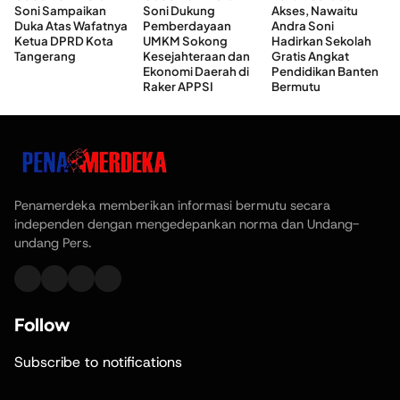
Soni Sampaikan
Soni Dukung
Akses, Nawaitu
Duka Atas Wafatnya
Pemberdayaan
Andra Soni
Ketua DPRD Kota
UMKM Sokong
Hadirkan Sekolah
Tangerang
Kesejahteraan dan
Gratis Angkat
Ekonomi Daerah di
Pendidikan Banten
Raker APPSI
Bermutu
Penamerdeka memberikan informasi bermutu secara
independen dengan mengedepankan norma dan Undang-
undang Pers.
Follow
Subscribe to notifications