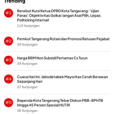
Trending
Berebut Kursi Ketua DPRD Kota Tangerang: ‘Ujian
#1
Panas’ Objektivitas Golkar Jangan Asal Pilih, Lepas
Politicking Internal!
119 Kunjungan
Pemkot Tangerang Rotasi dan Promosi Ratusan Pejabat
#2
39 Kunjungan
Harga BBM Non Subsidi Pertamax Cs Turun
#3
39 Kunjungan
Cuaca Hari Ini: Jabodetabek Mayoritas Cerah Berawan
#4
Sepanjang Hari
37 Kunjungan
Bapenda Kota Tangerang Tebar Diskon PBB-BPHTB
#5
hingga 45 Persen Spesial HUT RI
36 Kunjungan