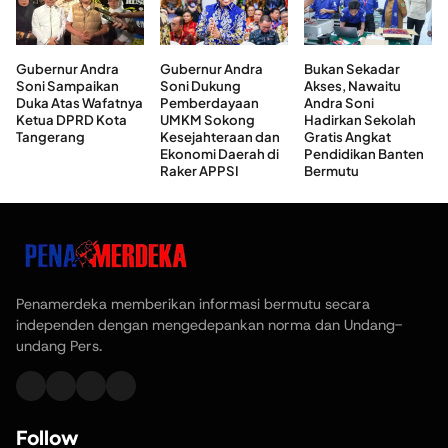
Gubernur Andra
Gubernur Andra
Bukan Sekadar
Soni Sampaikan
Soni Dukung
Akses, Nawaitu
Duka Atas Wafatnya
Pemberdayaan
Andra Soni
Ketua DPRD Kota
UMKM Sokong
Hadirkan Sekolah
Tangerang
Kesejahteraan dan
Gratis Angkat
Ekonomi Daerah di
Pendidikan Banten
Raker APPSI
Bermutu
Penamerdeka memberikan informasi bermutu secara
independen dengan mengedepankan norma dan Undang-
undang Pers.
Follow