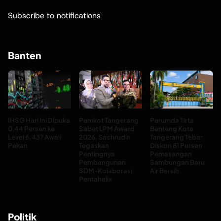
Subscribe to notifications
Banten
IHSG Hari Ini Dibuka
Pemkot Tangerang
Perumda Tirta
0,44 Persen ke
Sabet LPM Award
Benteng Kota
Level 6.437 Awali
2026, Sachrudin
Tangerang Tebar
Pekan
Tegaskan
Diskon 81 Persen
Pentingnya
Pemasangan
Pembangunan
Sambungan Baru
SDM-Kolaborasi
Air Bersih
Pentahelix
Politik