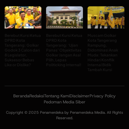
Berebut Kursi Ketua
Berebut Kursi Ketua
Muscam Golkar
DPRD Kota
DPRD Kota
Kota Tangerang
Tangerang: Golkar
Tangerang: ‘Ujian
Rampung,
Godok 3 Calon dari
Panas’ Objektivitas
Didominasi Anak
8 Legislator,
Golkar Jangan Asal
Muda: Tekankan
Suksesor Bebas
Pilih, Lepas
Hindari Konflik
Like or Dislike?
Politicking Internal!
Internal Bidik
Tambah Kursi
Beranda
Redaksi
Tentang Kami
Disclaimer
Privacy Policy
Pedoman Media Siber
Copyright © 2025 Penamerdeka by Penamerdeka Media. All Rights
Reserved.