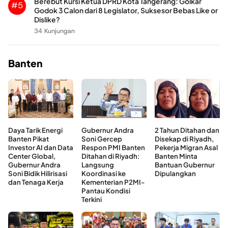
Berebut Kursi Ketua DPRD Kota Tangerang: Golkar
#5
Godok 3 Calon dari 8 Legislator, Suksesor Bebas Like or
Dislike?
34 Kunjungan
Banten
Daya Tarik Energi
Gubernur Andra
2 Tahun Ditahan dan
Banten Pikat
Soni Gercep
Disekap di Riyadh,
Investor AI dan Data
Respon PMI Banten
Pekerja Migran Asal
Center Global,
Ditahan di Riyadh:
Banten Minta
Gubernur Andra
Langsung
Bantuan Gubernur
Soni Bidik Hilirisasi
Koordinasi ke
Dipulangkan
dan Tenaga Kerja
Kementerian P2MI-
Pantau Kondisi
Terkini