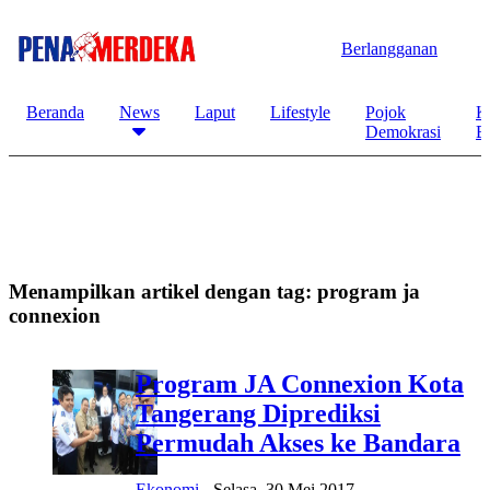
Berlangganan
Beranda
News
Laput
Lifestyle
Pojok
K
Demokrasi
B
Menampilkan artikel dengan tag:
program ja
connexion
Program JA Connexion Kota
Tangerang Diprediksi
Permudah Akses ke Bandara
Ekonomi
-
Selasa, 30 Mei 2017