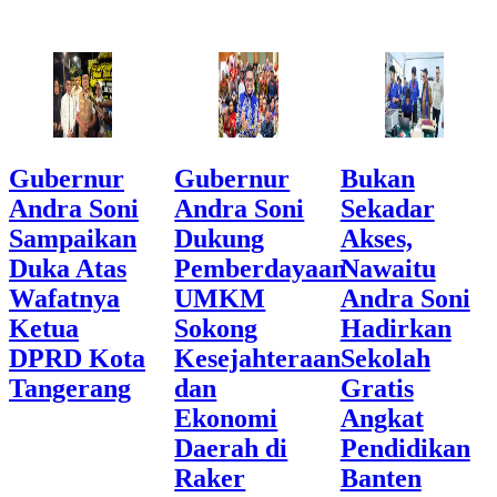
Gubernur
Gubernur
Bukan
Andra Soni
Andra Soni
Sekadar
Sampaikan
Dukung
Akses,
Duka Atas
Pemberdayaan
Nawaitu
Wafatnya
UMKM
Andra Soni
Ketua
Sokong
Hadirkan
DPRD Kota
Kesejahteraan
Sekolah
Tangerang
dan
Gratis
Ekonomi
Angkat
Daerah di
Pendidikan
Raker
Banten