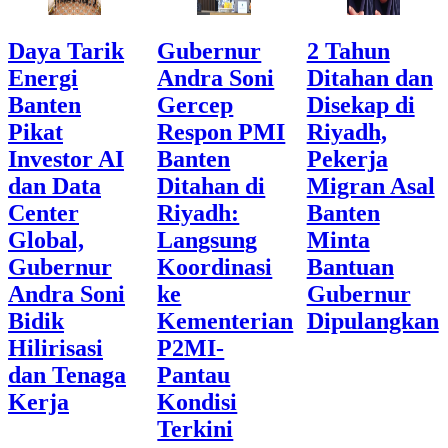
Daya Tarik
Gubernur
2 Tahun
Energi
Andra Soni
Ditahan dan
Banten
Gercep
Disekap di
Pikat
Respon PMI
Riyadh,
Investor AI
Banten
Pekerja
dan Data
Ditahan di
Migran Asal
Center
Riyadh:
Banten
Global,
Langsung
Minta
Gubernur
Koordinasi
Bantuan
Andra Soni
ke
Gubernur
Bidik
Kementerian
Dipulangkan
Hilirisasi
P2MI-
dan Tenaga
Pantau
Kerja
Kondisi
Terkini