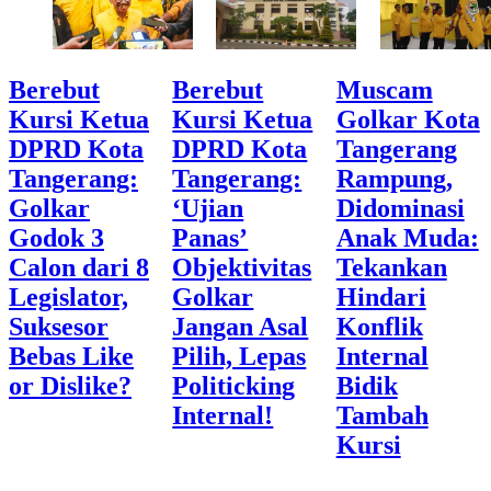
Berebut
Berebut
Muscam
Kursi Ketua
Kursi Ketua
Golkar Kota
DPRD Kota
DPRD Kota
Tangerang
Tangerang:
Tangerang:
Rampung,
Golkar
‘Ujian
Didominasi
Godok 3
Panas’
Anak Muda:
Calon dari 8
Objektivitas
Tekankan
Legislator,
Golkar
Hindari
Suksesor
Jangan Asal
Konflik
Bebas Like
Pilih, Lepas
Internal
or Dislike?
Politicking
Bidik
Internal!
Tambah
Kursi