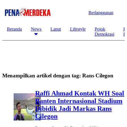
Berlangganan
Beranda
News
Laput
Lifestyle
Pojok
K
Demokrasi
B
Menampilkan artikel dengan tag:
Rans Cilegon
Raffi Ahmad Kontak WH Soal
Banten Internasional Stadium
Dibidik Jadi Markas Rans
Cilegon