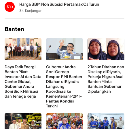
Harga BBM Non Subsidi Pertamax Cs Turun
#5
34 Kunjungan
Banten
Daya Tarik Energi
Gubernur Andra
2 Tahun Ditahan dan
Banten Pikat
Soni Gercep
Disekap di Riyadh,
Investor AI dan Data
Respon PMI Banten
Pekerja Migran Asal
Center Global,
Ditahan di Riyadh:
Banten Minta
Gubernur Andra
Langsung
Bantuan Gubernur
Soni Bidik Hilirisasi
Koordinasi ke
Dipulangkan
dan Tenaga Kerja
Kementerian P2MI-
Pantau Kondisi
Terkini