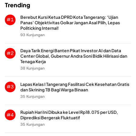
Trending
Berebut Kursi Ketua DPRD Kota Tangerang: ‘Ujian
#1
Panas’ Objektivitas Golkar Jangan Asal Pilih, Lepas
Politicking Internal!
93 Kunjungan
Daya Tarik Energi Banten Pikat Investor AI dan Data
#2
Center Global, Gubernur Andra Soni Bidik Hilirisasi dan
Tenaga Kerja
38 Kunjungan
Lapas Kelas I Tangerang Fasilitasi Cek Kesehatan Gratis
#3
dan Skrining TB Bagi Warga Binaan
35 Kunjungan
Rupiah Hari Ini Dibuka ke Level Rp18.075 per USD,
#4
Diprediksi Bergerak Fluktuatif
35 Kunjungan