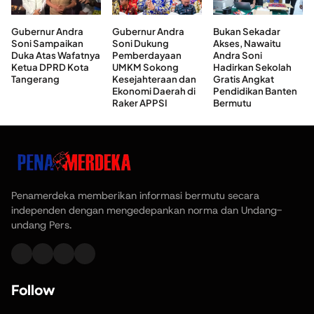
Gubernur Andra
Gubernur Andra
Bukan Sekadar
Soni Sampaikan
Soni Dukung
Akses, Nawaitu
Duka Atas Wafatnya
Pemberdayaan
Andra Soni
Ketua DPRD Kota
UMKM Sokong
Hadirkan Sekolah
Tangerang
Kesejahteraan dan
Gratis Angkat
Ekonomi Daerah di
Pendidikan Banten
Raker APPSI
Bermutu
Penamerdeka memberikan informasi bermutu secara
independen dengan mengedepankan norma dan Undang-
undang Pers.
Follow