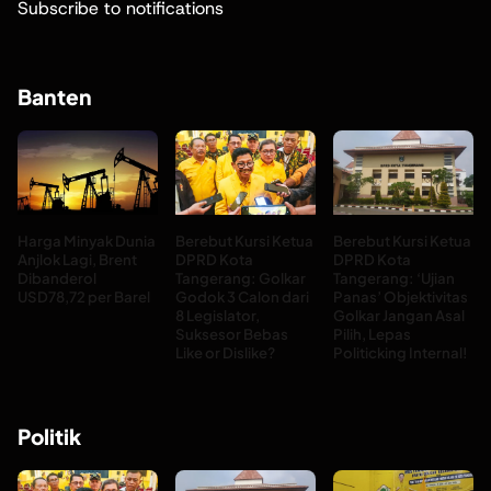
Subscribe to notifications
Banten
Harga Minyak Dunia
Berebut Kursi Ketua
Berebut Kursi Ketua
Anjlok Lagi, Brent
DPRD Kota
DPRD Kota
Dibanderol
Tangerang: Golkar
Tangerang: ‘Ujian
USD78,72 per Barel
Godok 3 Calon dari
Panas’ Objektivitas
8 Legislator,
Golkar Jangan Asal
Suksesor Bebas
Pilih, Lepas
Like or Dislike?
Politicking Internal!
Politik