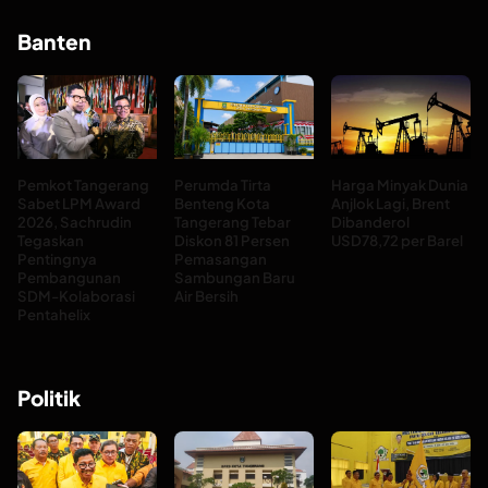
Banten
Pemkot Tangerang
Perumda Tirta
Harga Minyak Dunia
Sabet LPM Award
Benteng Kota
Anjlok Lagi, Brent
2026, Sachrudin
Tangerang Tebar
Dibanderol
Tegaskan
Diskon 81 Persen
USD78,72 per Barel
Pentingnya
Pemasangan
Pembangunan
Sambungan Baru
SDM-Kolaborasi
Air Bersih
Pentahelix
Politik