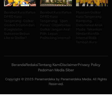
Berebut Kursi Ketua
Berebut Kursi Ketua
Muscam Golkar
DPRD Kota
DPRD Kota
Kota Tangerang
Tangerang: Golkar
Tangerang: ‘Ujian
Rampung,
Godok 3 Calon dari
Panas’ Objektivitas
Didominasi Anak
8 Legislator,
Golkar Jangan Asal
Muda: Tekankan
Suksesor Bebas
Pilih, Lepas
Hindari Konflik
Like or Dislike?
Politicking Internal!
Internal Bidik
Tambah Kursi
Beranda
Redaksi
Tentang Kami
Disclaimer
Privacy Policy
Pedoman Media Siber
Copyright © 2025 Penamerdeka by Penamerdeka Media. All Rights
Reserved.