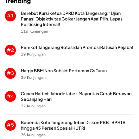
Trending
Berebut Kursi Ketua DPRD Kota Tangerang: ‘Ujian
#1
Panas’ Objektivitas Golkar Jangan Asal Pilih, Lepas
Politicking Internal!
119 Kunjungan
Pemkot Tangerang Rotasi dan Promosi Ratusan Pejabat
#2
39 Kunjungan
Harga BBM Non Subsidi Pertamax Cs Turun
#3
39 Kunjungan
Cuaca Hari Ini: Jabodetabek Mayoritas Cerah Berawan
#4
Sepanjang Hari
37 Kunjungan
Bapenda Kota Tangerang Tebar Diskon PBB-BPHTB
#5
hingga 45 Persen Spesial HUT RI
36 Kunjungan