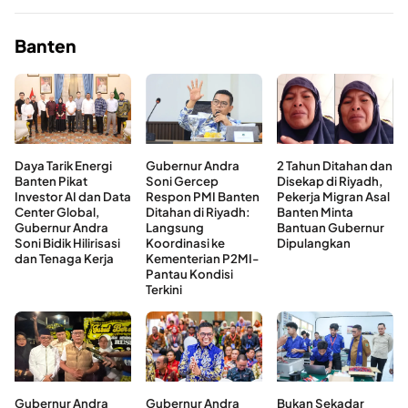
Banten
Daya Tarik Energi
Gubernur Andra
2 Tahun Ditahan dan
Banten Pikat
Soni Gercep
Disekap di Riyadh,
Investor AI dan Data
Respon PMI Banten
Pekerja Migran Asal
Center Global,
Ditahan di Riyadh:
Banten Minta
Gubernur Andra
Langsung
Bantuan Gubernur
Soni Bidik Hilirisasi
Koordinasi ke
Dipulangkan
dan Tenaga Kerja
Kementerian P2MI-
Pantau Kondisi
Terkini
Gubernur Andra
Gubernur Andra
Bukan Sekadar