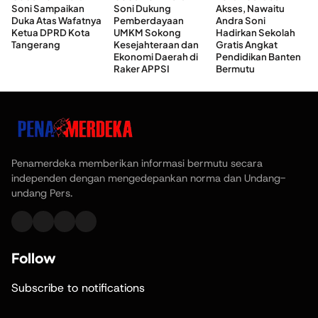
Soni Sampaikan
Soni Dukung
Akses, Nawaitu
Duka Atas Wafatnya
Pemberdayaan
Andra Soni
Ketua DPRD Kota
UMKM Sokong
Hadirkan Sekolah
Tangerang
Kesejahteraan dan
Gratis Angkat
Ekonomi Daerah di
Pendidikan Banten
Raker APPSI
Bermutu
Penamerdeka memberikan informasi bermutu secara
independen dengan mengedepankan norma dan Undang-
undang Pers.
Follow
Subscribe to notifications