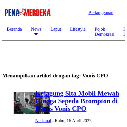
Berlangganan
Beranda
News
Laput
Lifestyle
Pojok
K
Demokrasi
B
Menampilkan artikel dengan tag:
Vonis CPO
Kejagung Sita Mobil Mewah
Hingga Sepeda Brompton di
Kasus Vonis CPO
Nasional
-
Rabu, 16 April 2025