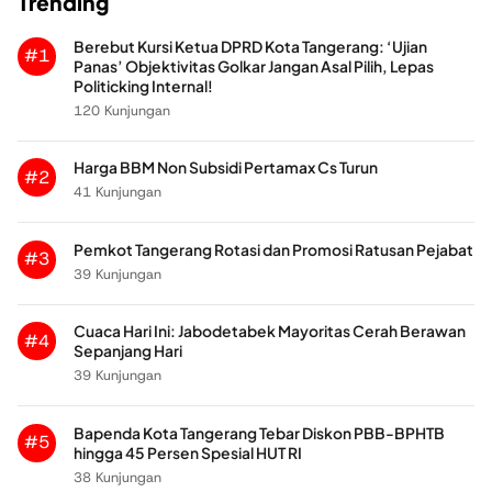
Trending
Berebut Kursi Ketua DPRD Kota Tangerang: ‘Ujian
#1
Panas’ Objektivitas Golkar Jangan Asal Pilih, Lepas
Politicking Internal!
120 Kunjungan
Harga BBM Non Subsidi Pertamax Cs Turun
#2
41 Kunjungan
Pemkot Tangerang Rotasi dan Promosi Ratusan Pejabat
#3
39 Kunjungan
Cuaca Hari Ini: Jabodetabek Mayoritas Cerah Berawan
#4
Sepanjang Hari
39 Kunjungan
Bapenda Kota Tangerang Tebar Diskon PBB-BPHTB
#5
hingga 45 Persen Spesial HUT RI
38 Kunjungan