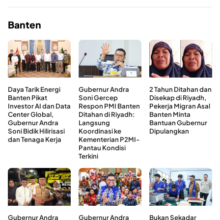
Banten
Daya Tarik Energi
Gubernur Andra
2 Tahun Ditahan dan
Banten Pikat
Soni Gercep
Disekap di Riyadh,
Investor AI dan Data
Respon PMI Banten
Pekerja Migran Asal
Center Global,
Ditahan di Riyadh:
Banten Minta
Gubernur Andra
Langsung
Bantuan Gubernur
Soni Bidik Hilirisasi
Koordinasi ke
Dipulangkan
dan Tenaga Kerja
Kementerian P2MI-
Pantau Kondisi
Terkini
Gubernur Andra
Gubernur Andra
Bukan Sekadar