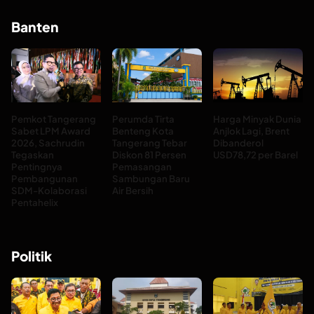
Banten
Pemkot Tangerang
Perumda Tirta
Harga Minyak Dunia
Sabet LPM Award
Benteng Kota
Anjlok Lagi, Brent
2026, Sachrudin
Tangerang Tebar
Dibanderol
Tegaskan
Diskon 81 Persen
USD78,72 per Barel
Pentingnya
Pemasangan
Pembangunan
Sambungan Baru
SDM-Kolaborasi
Air Bersih
Pentahelix
Politik