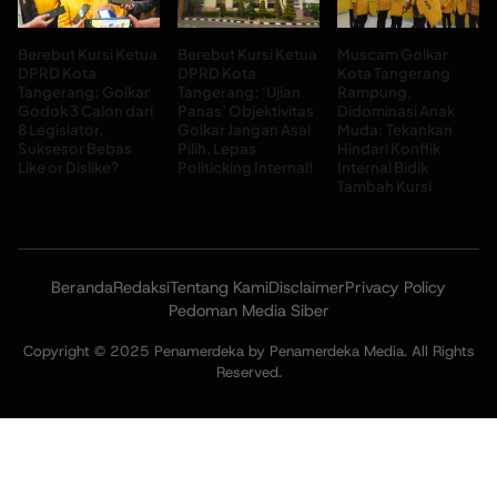
Berebut Kursi Ketua
Berebut Kursi Ketua
Muscam Golkar
DPRD Kota
DPRD Kota
Kota Tangerang
Tangerang: Golkar
Tangerang: ‘Ujian
Rampung,
Godok 3 Calon dari
Panas’ Objektivitas
Didominasi Anak
8 Legislator,
Golkar Jangan Asal
Muda: Tekankan
Suksesor Bebas
Pilih, Lepas
Hindari Konflik
Like or Dislike?
Politicking Internal!
Internal Bidik
Tambah Kursi
Beranda
Redaksi
Tentang Kami
Disclaimer
Privacy Policy
Pedoman Media Siber
Copyright © 2025 Penamerdeka by Penamerdeka Media. All Rights
Reserved.