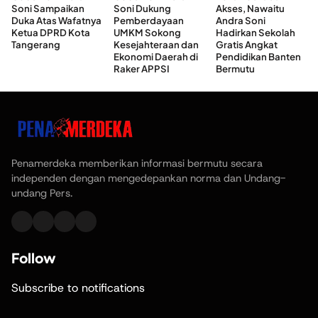
Soni Sampaikan
Soni Dukung
Akses, Nawaitu
Duka Atas Wafatnya
Pemberdayaan
Andra Soni
Ketua DPRD Kota
UMKM Sokong
Hadirkan Sekolah
Tangerang
Kesejahteraan dan
Gratis Angkat
Ekonomi Daerah di
Pendidikan Banten
Raker APPSI
Bermutu
Penamerdeka memberikan informasi bermutu secara
independen dengan mengedepankan norma dan Undang-
undang Pers.
Follow
Subscribe to notifications