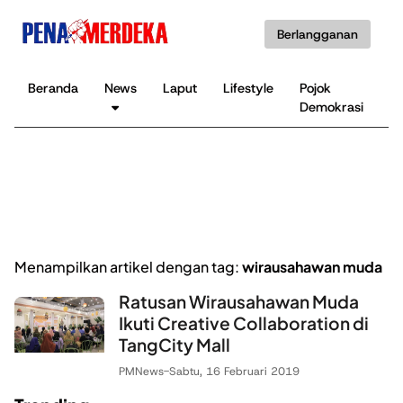
Berlangganan
Beranda
News
Laput
Lifestyle
Pojok
K
Demokrasi
B
Menampilkan artikel dengan tag:
wirausahawan muda
Ratusan Wirausahawan Muda
Ikuti Creative Collaboration di
TangCity Mall
PMNews
-
Sabtu, 16 Februari 2019