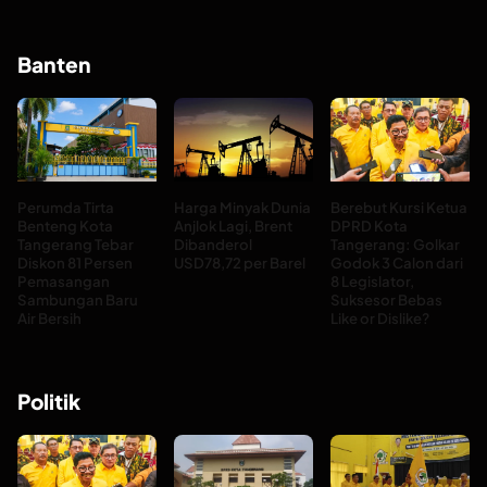
Banten
Perumda Tirta
Harga Minyak Dunia
Berebut Kursi Ketua
Benteng Kota
Anjlok Lagi, Brent
DPRD Kota
Tangerang Tebar
Dibanderol
Tangerang: Golkar
Diskon 81 Persen
USD78,72 per Barel
Godok 3 Calon dari
Pemasangan
8 Legislator,
Sambungan Baru
Suksesor Bebas
Air Bersih
Like or Dislike?
Politik