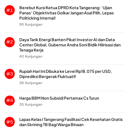
Berebut Kursi Ketua DPRD Kota Tangerang: ‘Ujian
#1
Panas’ Objektivitas Golkar Jangan Asal Pilih, Lepas
Politicking Internal!
95 Kunjungan
Daya Tarik Energi Banten Pikat Investor AI dan Data
#2
Center Global, Gubernur Andra Soni Bidik Hilirisasi dan
Tenaga Kerja
40 Kunjungan
Rupiah Hari Ini Dibuka ke Level Rp18.075 per USD,
#3
Diprediksi Bergerak Fluktuatif
36 Kunjungan
Harga BBM Non Subsidi Pertamax Cs Turun
#4
35 Kunjungan
Lapas Kelas I Tangerang Fasilitasi Cek Kesehatan Gratis
#5
dan Skrining TB Bagi Warga Binaan