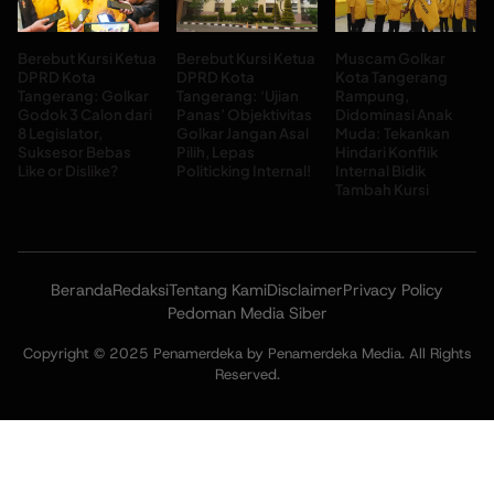
Berebut Kursi Ketua
Berebut Kursi Ketua
Muscam Golkar
DPRD Kota
DPRD Kota
Kota Tangerang
Tangerang: Golkar
Tangerang: ‘Ujian
Rampung,
Godok 3 Calon dari
Panas’ Objektivitas
Didominasi Anak
8 Legislator,
Golkar Jangan Asal
Muda: Tekankan
Suksesor Bebas
Pilih, Lepas
Hindari Konflik
Like or Dislike?
Politicking Internal!
Internal Bidik
Tambah Kursi
Beranda
Redaksi
Tentang Kami
Disclaimer
Privacy Policy
Pedoman Media Siber
Copyright © 2025 Penamerdeka by Penamerdeka Media. All Rights
Reserved.