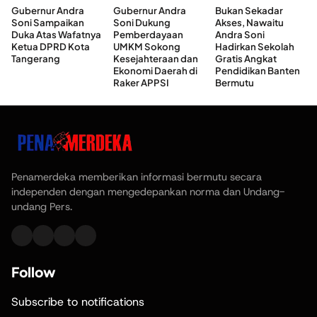
Gubernur Andra
Gubernur Andra
Bukan Sekadar
Soni Sampaikan
Soni Dukung
Akses, Nawaitu
Duka Atas Wafatnya
Pemberdayaan
Andra Soni
Ketua DPRD Kota
UMKM Sokong
Hadirkan Sekolah
Tangerang
Kesejahteraan dan
Gratis Angkat
Ekonomi Daerah di
Pendidikan Banten
Raker APPSI
Bermutu
Penamerdeka memberikan informasi bermutu secara
independen dengan mengedepankan norma dan Undang-
undang Pers.
Follow
Subscribe to notifications