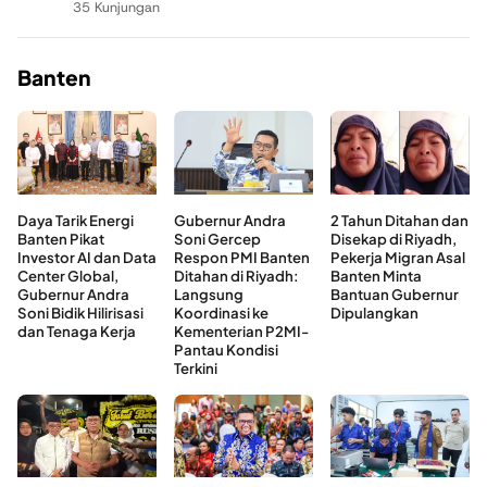
35 Kunjungan
Banten
Daya Tarik Energi
Gubernur Andra
2 Tahun Ditahan dan
Banten Pikat
Soni Gercep
Disekap di Riyadh,
Investor AI dan Data
Respon PMI Banten
Pekerja Migran Asal
Center Global,
Ditahan di Riyadh:
Banten Minta
Gubernur Andra
Langsung
Bantuan Gubernur
Soni Bidik Hilirisasi
Koordinasi ke
Dipulangkan
dan Tenaga Kerja
Kementerian P2MI-
Pantau Kondisi
Terkini