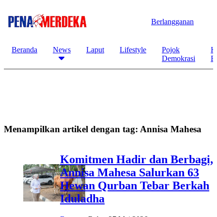
Berlangganan
Beranda
News
Laput
Lifestyle
Pojok
K
Demokrasi
B
Menampilkan artikel dengan tag:
Annisa Mahesa
Komitmen Hadir dan Berbagi,
Annisa Mahesa Salurkan 63
Hewan Qurban Tebar Berkah
Iduladha