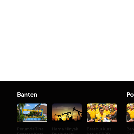
Banten
Po
Perumda Tirta
Harga Minyak
Berebut Kursi
Ber
Benteng Kota
Dunia Anjlok
Ketua DPRD
Ket