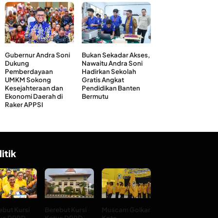
Gubernur Andra Soni
Bukan Sekadar Akses,
Dukung
Nawaitu Andra Soni
Pemberdayaan
Hadirkan Sekolah
UMKM Sokong
Gratis Angkat
Kesejahteraan dan
Pendidikan Banten
Ekonomi Daerah di
Bermutu
Raker APPSI
litik
ebut Kursi
Berebut Kursi
Muscam Golkar
ua DPRD
Ketua DPRD
Kota