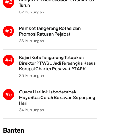
#2
Turun
37 Kunjungan
Pemkot Tangerang Rotasi dan
#3
Promosi Ratusan Pejabat
36 Kunjungan
Kejari Kota Tangerang Tetapkan
#4
Direktur PT WSU Jadi Tersangka Kasus
Korupsi Charter Pesawat PT APK
35 Kunjungan
Cuaca Hari Ini: Jabodetabek
#5
Mayoritas Cerah Berawan Sepanjang
Hari
34 Kunjungan
Banten