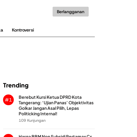
Berlangganan
ka
Kontroversi
Trending
Berebut Kursi Ketua DPRD Kota
#1
Tangerang: ‘Ujian Panas’ Objektivitas
Golkar Jangan Asal Pilih, Lepas
Politicking Internal!
109 Kunjungan
Harga BBM Non Subsidi Pertamax Cs