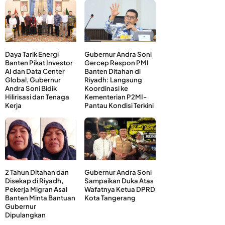
Daya Tarik Energi
Gubernur Andra Soni
Banten Pikat Investor
Gercep Respon PMI
AI dan Data Center
Banten Ditahan di
Global, Gubernur
Riyadh: Langsung
Andra Soni Bidik
Koordinasi ke
Hilirisasi dan Tenaga
Kementerian P2MI-
Kerja
Pantau Kondisi Terkini
2 Tahun Ditahan dan
Gubernur Andra Soni
Disekap di Riyadh,
Sampaikan Duka Atas
Pekerja Migran Asal
Wafatnya Ketua DPRD
Banten Minta Bantuan
Kota Tangerang
Gubernur
Dipulangkan