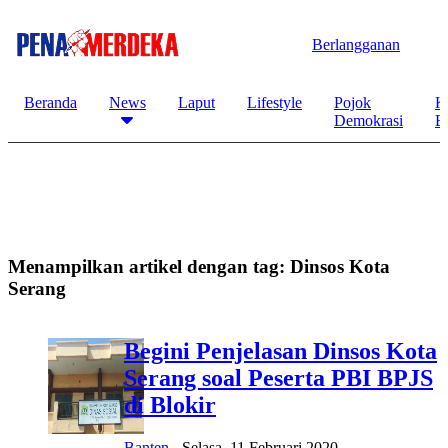
Berlangganan
Beranda
News
Laput
Lifestyle
Pojok
K
Demokrasi
B
Menampilkan artikel dengan tag:
Dinsos Kota
Serang
Begini Penjelasan Dinsos Kota
Serang soal Peserta PBI BPJS
di Blokir
Banten
-
Selasa, 11 Februari 2020