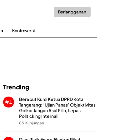
Berlangganan
ka
Kontroversi
Trending
Berebut Kursi Ketua DPRD Kota
#1
Tangerang: ‘Ujian Panas’ Objektivitas
Golkar Jangan Asal Pilih, Lepas
Politicking Internal!
85 Kunjungan
Daya Tarik Energi Banten Pikat