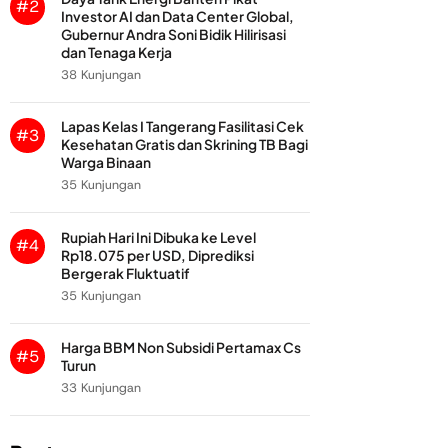
#2
Investor AI dan Data Center Global,
Gubernur Andra Soni Bidik Hilirisasi
dan Tenaga Kerja
38 Kunjungan
Lapas Kelas I Tangerang Fasilitasi Cek
#3
Kesehatan Gratis dan Skrining TB Bagi
Warga Binaan
35 Kunjungan
Rupiah Hari Ini Dibuka ke Level
#4
Rp18.075 per USD, Diprediksi
Bergerak Fluktuatif
35 Kunjungan
Harga BBM Non Subsidi Pertamax Cs
#5
Turun
33 Kunjungan