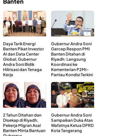
Banten
Daya Tarik Energi
Gubernur Andra Soni
Banten Pikat Investor
Gercep Respon PMI
AI dan Data Center
Banten Ditahan di
Global, Gubernur
Riyadh: Langsung
Andra Soni Bidik
Koordinasi ke
Hilirisasi dan Tenaga
Kementerian P2MI-
Kerja
Pantau Kondisi Terkini
2 Tahun Ditahan dan
Gubernur Andra Soni
Disekap di Riyadh,
Sampaikan Duka Atas
Pekerja Migran Asal
Wafatnya Ketua DPRD
Banten Minta Bantuan
Kota Tangerang
Gubernur