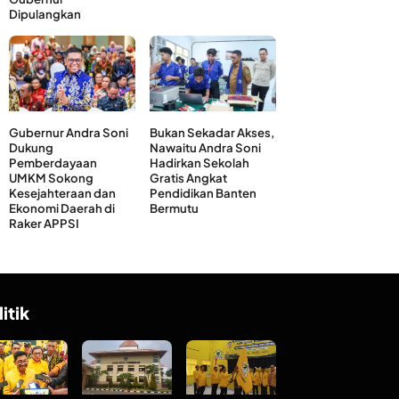
Dipulangkan
Gubernur Andra Soni
Bukan Sekadar Akses,
Dukung
Nawaitu Andra Soni
Pemberdayaan
Hadirkan Sekolah
UMKM Sokong
Gratis Angkat
Kesejahteraan dan
Pendidikan Banten
Ekonomi Daerah di
Bermutu
Raker APPSI
litik