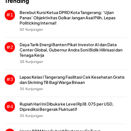
Trending
Berebut Kursi Ketua DPRD Kota Tangerang: ‘Ujian
#1
Panas’ Objektivitas Golkar Jangan Asal Pilih, Lepas
Politicking Internal!
92 Kunjungan
Daya Tarik Energi Banten Pikat Investor AI dan Data
#2
Center Global, Gubernur Andra Soni Bidik Hilirisasi dan
Tenaga Kerja
38 Kunjungan
Lapas Kelas I Tangerang Fasilitasi Cek Kesehatan Gratis
#3
dan Skrining TB Bagi Warga Binaan
35 Kunjungan
Rupiah Hari Ini Dibuka ke Level Rp18.075 per USD,
#4
Diprediksi Bergerak Fluktuatif
35 Kunjungan