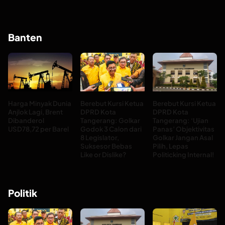
Banten
Harga Minyak Dunia
Berebut Kursi Ketua
Berebut Kursi Ketua
Anjlok Lagi, Brent
DPRD Kota
DPRD Kota
Dibanderol
Tangerang: Golkar
Tangerang: ‘Ujian
USD78,72 per Barel
Godok 3 Calon dari
Panas’ Objektivitas
8 Legislator,
Golkar Jangan Asal
Suksesor Bebas
Pilih, Lepas
Like or Dislike?
Politicking Internal!
Politik