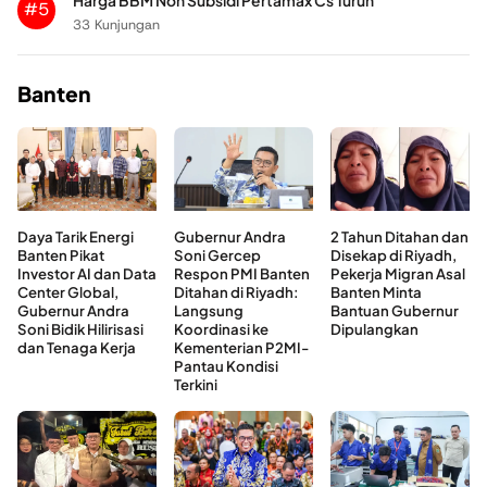
Harga BBM Non Subsidi Pertamax Cs Turun
#5
33 Kunjungan
Banten
Daya Tarik Energi
Gubernur Andra
2 Tahun Ditahan dan
Banten Pikat
Soni Gercep
Disekap di Riyadh,
Investor AI dan Data
Respon PMI Banten
Pekerja Migran Asal
Center Global,
Ditahan di Riyadh:
Banten Minta
Gubernur Andra
Langsung
Bantuan Gubernur
Soni Bidik Hilirisasi
Koordinasi ke
Dipulangkan
dan Tenaga Kerja
Kementerian P2MI-
Pantau Kondisi
Terkini