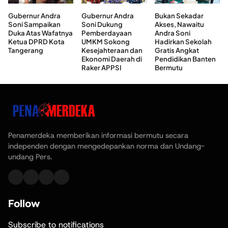
Gubernur Andra
Gubernur Andra
Bukan Sekadar
Soni Sampaikan
Soni Dukung
Akses, Nawaitu
Duka Atas Wafatnya
Pemberdayaan
Andra Soni
Ketua DPRD Kota
UMKM Sokong
Hadirkan Sekolah
Tangerang
Kesejahteraan dan
Gratis Angkat
Ekonomi Daerah di
Pendidikan Banten
Raker APPSI
Bermutu
Penamerdeka memberikan informasi bermutu secara
independen dengan mengedepankan norma dan Undang-
undang Pers.
Follow
Subscribe to notifications