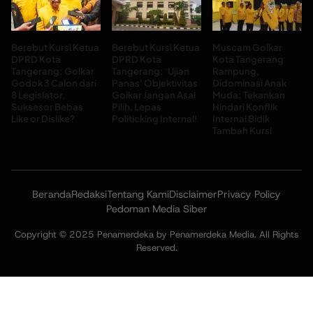
Berebut Kursi Ketua
Berebut Kursi Ketua
Muscam Golkar
DPRD Kota
DPRD Kota
Kota Tangerang
Tangerang: Golkar
Tangerang: ‘Ujian
Rampung,
Godok 3 Calon dari
Panas’ Objektivitas
Didominasi Anak
8 Legislator,
Golkar Jangan Asal
Muda: Tekankan
Suksesor Bebas
Pilih, Lepas
Hindari Konflik
Like or Dislike?
Politicking Internal!
Internal Bidik
Tambah Kursi
Beranda
Redaksi
Tentang Kami
Disclaimer
Privacy Policy
Pedoman Media Siber
Copyright © 2025 Penamerdeka by Penamerdeka Media. All Rights
Reserved.