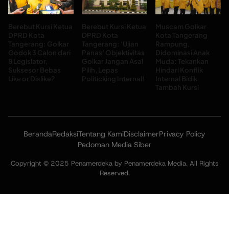
Berebut Kursi Ketua
Berebut Kursi Ketua
Muscam Golkar
DPRD Kota
DPRD Kota
Kota Tangerang
Tangerang: Golkar
Tangerang: ‘Ujian
Rampung,
Godok 3 Calon dari
Panas’ Objektivitas
Didominasi Anak
8 Legislator,
Golkar Jangan Asal
Muda: Tekankan
Suksesor Bebas
Pilih, Lepas
Hindari Konflik
Like or Dislike?
Politicking Internal!
Internal Bidik
Tambah Kursi
Beranda
Redaksi
Tentang Kami
Disclaimer
Privacy Policy
Pedoman Media Siber
Copyright © 2025 Penamerdeka by Penamerdeka Media. All Rights
Reserved.