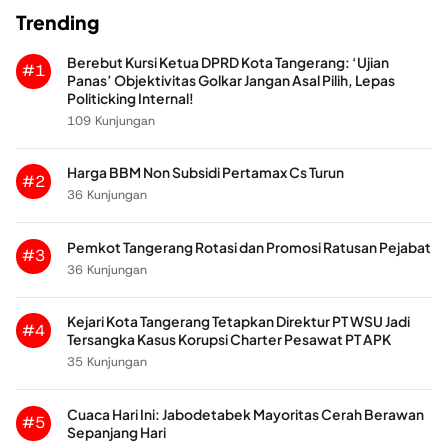
Trending
Berebut Kursi Ketua DPRD Kota Tangerang: ‘Ujian
#1
Panas’ Objektivitas Golkar Jangan Asal Pilih, Lepas
Politicking Internal!
109 Kunjungan
Harga BBM Non Subsidi Pertamax Cs Turun
#2
36 Kunjungan
Pemkot Tangerang Rotasi dan Promosi Ratusan Pejabat
#3
36 Kunjungan
Kejari Kota Tangerang Tetapkan Direktur PT WSU Jadi
#4
Tersangka Kasus Korupsi Charter Pesawat PT APK
35 Kunjungan
Cuaca Hari Ini: Jabodetabek Mayoritas Cerah Berawan
#5
Sepanjang Hari