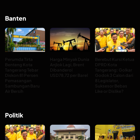
Banten
Perumda Tirta
Harga Minyak Dunia
Berebut Kursi Ketua
Benteng Kota
Anjlok Lagi, Brent
DPRD Kota
Tangerang Tebar
Dibanderol
Tangerang: Golkar
Diskon 81 Persen
USD78,72 per Barel
Godok 3 Calon dari
Pemasangan
8 Legislator,
Sambungan Baru
Suksesor Bebas
Air Bersih
Like or Dislike?
Politik