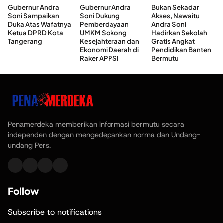
Gubernur Andra
Gubernur Andra
Bukan Sekadar
Soni Sampaikan
Soni Dukung
Akses, Nawaitu
Duka Atas Wafatnya
Pemberdayaan
Andra Soni
Ketua DPRD Kota
UMKM Sokong
Hadirkan Sekolah
Tangerang
Kesejahteraan dan
Gratis Angkat
Ekonomi Daerah di
Pendidikan Banten
Raker APPSI
Bermutu
Penamerdeka memberikan informasi bermutu secara
independen dengan mengedepankan norma dan Undang-
undang Pers.
Follow
Subscribe to notifications