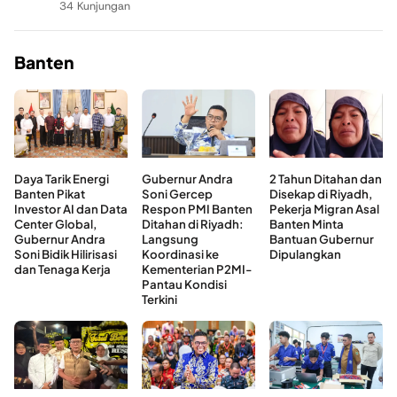
34 Kunjungan
Banten
Daya Tarik Energi
Gubernur Andra
2 Tahun Ditahan dan
Banten Pikat
Soni Gercep
Disekap di Riyadh,
Investor AI dan Data
Respon PMI Banten
Pekerja Migran Asal
Center Global,
Ditahan di Riyadh:
Banten Minta
Gubernur Andra
Langsung
Bantuan Gubernur
Soni Bidik Hilirisasi
Koordinasi ke
Dipulangkan
dan Tenaga Kerja
Kementerian P2MI-
Pantau Kondisi
Terkini