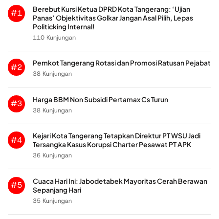
Berebut Kursi Ketua DPRD Kota Tangerang: ‘Ujian
#1
Panas’ Objektivitas Golkar Jangan Asal Pilih, Lepas
Politicking Internal!
110 Kunjungan
Pemkot Tangerang Rotasi dan Promosi Ratusan Pejabat
#2
38 Kunjungan
Harga BBM Non Subsidi Pertamax Cs Turun
#3
38 Kunjungan
Kejari Kota Tangerang Tetapkan Direktur PT WSU Jadi
#4
Tersangka Kasus Korupsi Charter Pesawat PT APK
36 Kunjungan
Cuaca Hari Ini: Jabodetabek Mayoritas Cerah Berawan
#5
Sepanjang Hari
35 Kunjungan