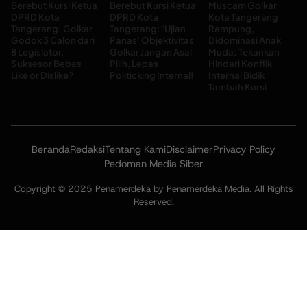
Berebut Kursi Ketua
Berebut Kursi Ketua
Muscam Golkar
DPRD Kota
DPRD Kota
Kota Tangerang
Tangerang: Golkar
Tangerang: ‘Ujian
Rampung,
Godok 3 Calon dari
Panas’ Objektivitas
Didominasi Anak
8 Legislator,
Golkar Jangan Asal
Muda: Tekankan
Suksesor Bebas
Pilih, Lepas
Hindari Konflik
Like or Dislike?
Politicking Internal!
Internal Bidik
Tambah Kursi
Beranda
Redaksi
Tentang Kami
Disclaimer
Privacy Policy
Pedoman Media Siber
Copyright © 2025 Penamerdeka by Penamerdeka Media. All Rights
Reserved.