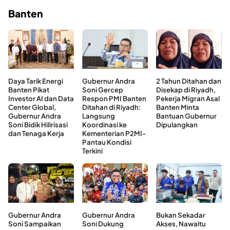
Banten
Daya Tarik Energi
Gubernur Andra
2 Tahun Ditahan dan
Banten Pikat
Soni Gercep
Disekap di Riyadh,
Investor AI dan Data
Respon PMI Banten
Pekerja Migran Asal
Center Global,
Ditahan di Riyadh:
Banten Minta
Gubernur Andra
Langsung
Bantuan Gubernur
Soni Bidik Hilirisasi
Koordinasi ke
Dipulangkan
dan Tenaga Kerja
Kementerian P2MI-
Pantau Kondisi
Terkini
Gubernur Andra
Gubernur Andra
Bukan Sekadar
Soni Sampaikan
Soni Dukung
Akses, Nawaitu