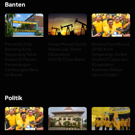
Banten
Perumda Tirta
Harga Minyak Dunia
Berebut Kursi Ketua
Benteng Kota
Anjlok Lagi, Brent
DPRD Kota
Tangerang Tebar
Dibanderol
Tangerang: Golkar
Diskon 81 Persen
USD78,72 per Barel
Godok 3 Calon dari
Pemasangan
8 Legislator,
Sambungan Baru
Suksesor Bebas
Air Bersih
Like or Dislike?
Politik