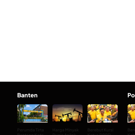
Banten
Po
Perumda Tirta
Harga Minyak
Berebut Kursi
Ber
Benteng Kota
Dunia Anjlok
Ketua DPRD
Ket