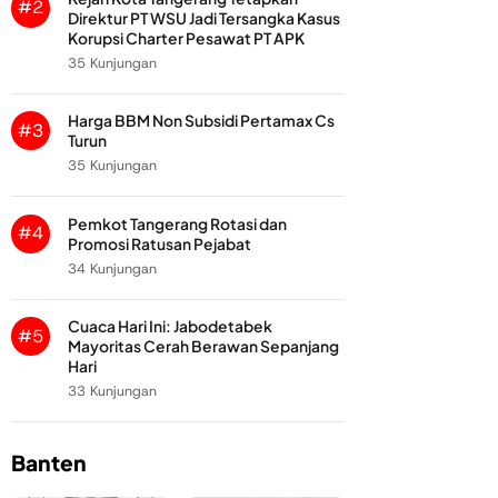
#2
Direktur PT WSU Jadi Tersangka Kasus
Korupsi Charter Pesawat PT APK
35 Kunjungan
Harga BBM Non Subsidi Pertamax Cs
#3
Turun
35 Kunjungan
Pemkot Tangerang Rotasi dan
#4
Promosi Ratusan Pejabat
34 Kunjungan
Cuaca Hari Ini: Jabodetabek
#5
Mayoritas Cerah Berawan Sepanjang
Hari
33 Kunjungan
Banten