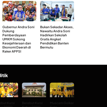
Gubernur Andra Soni
Bukan Sekadar Akses,
Dukung
Nawaitu Andra Soni
Pemberdayaan
Hadirkan Sekolah
UMKM Sokong
Gratis Angkat
Kesejahteraan dan
Pendidikan Banten
Ekonomi Daerah di
Bermutu
Raker APPSI
litik
ebut Kursi
Berebut Kursi
Muscam Golkar
ua DPRD
Ketua DPRD
Kota