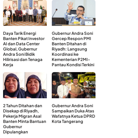
Daya Tarik Energi
Gubernur Andra Soni
Banten Pikat Investor
Gercep Respon PMI
AI dan Data Center
Banten Ditahan di
Global, Gubernur
Riyadh: Langsung
Andra Soni Bidik
Koordinasi ke
Hilirisasi dan Tenaga
Kementerian P2MI-
Kerja
Pantau Kondisi Terkini
2 Tahun Ditahan dan
Gubernur Andra Soni
Disekap di Riyadh,
Sampaikan Duka Atas
Pekerja Migran Asal
Wafatnya Ketua DPRD
Banten Minta Bantuan
Kota Tangerang
Gubernur
Dipulangkan