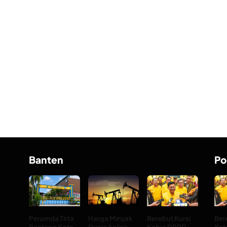
Banten
Po
Perumda Tirta
Harga Minyak
Berebut Kursi
Ber
Benteng Kota
Dunia Anjlok
Ketua DPRD
Ket