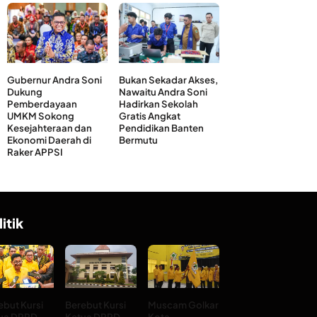
Gubernur Andra Soni
Bukan Sekadar Akses,
Dukung
Nawaitu Andra Soni
Pemberdayaan
Hadirkan Sekolah
UMKM Sokong
Gratis Angkat
Kesejahteraan dan
Pendidikan Banten
Ekonomi Daerah di
Bermutu
Raker APPSI
litik
ebut Kursi
Berebut Kursi
Muscam Golkar
ua DPRD
Ketua DPRD
Kota