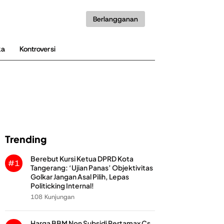
Berlangganan
ka
Kontroversi
Trending
Berebut Kursi Ketua DPRD Kota
#1
Tangerang: ‘Ujian Panas’ Objektivitas
Golkar Jangan Asal Pilih, Lepas
Politicking Internal!
108 Kunjungan
Harga BBM Non Subsidi Pertamax Cs