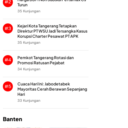
#2
Turun
35 Kunjungan
Kejari Kota Tangerang Tetapkan
#3
Direktur PT WSU Jadi Tersangka Kasus
Korupsi Charter Pesawat PT APK
35 Kunjungan
Pemkot Tangerang Rotasi dan
#4
Promosi Ratusan Pejabat
34 Kunjungan
Cuaca Hari Ini: Jabodetabek
#5
Mayoritas Cerah Berawan Sepanjang
Hari
33 Kunjungan
Banten