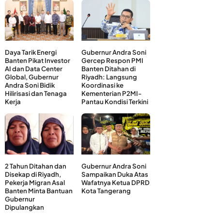
Daya Tarik Energi
Gubernur Andra Soni
Banten Pikat Investor
Gercep Respon PMI
AI dan Data Center
Banten Ditahan di
Global, Gubernur
Riyadh: Langsung
Andra Soni Bidik
Koordinasi ke
Hilirisasi dan Tenaga
Kementerian P2MI-
Kerja
Pantau Kondisi Terkini
2 Tahun Ditahan dan
Gubernur Andra Soni
Disekap di Riyadh,
Sampaikan Duka Atas
Pekerja Migran Asal
Wafatnya Ketua DPRD
Banten Minta Bantuan
Kota Tangerang
Gubernur
Dipulangkan