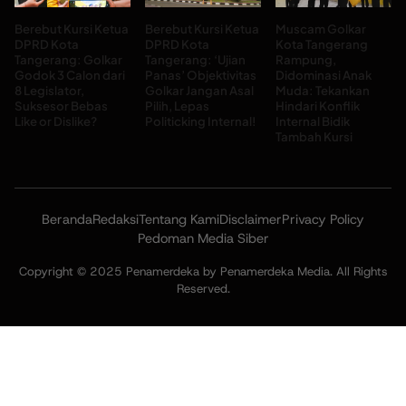
Berebut Kursi Ketua
Berebut Kursi Ketua
Muscam Golkar
DPRD Kota
DPRD Kota
Kota Tangerang
Tangerang: Golkar
Tangerang: ‘Ujian
Rampung,
Godok 3 Calon dari
Panas’ Objektivitas
Didominasi Anak
8 Legislator,
Golkar Jangan Asal
Muda: Tekankan
Suksesor Bebas
Pilih, Lepas
Hindari Konflik
Like or Dislike?
Politicking Internal!
Internal Bidik
Tambah Kursi
Beranda
Redaksi
Tentang Kami
Disclaimer
Privacy Policy
Pedoman Media Siber
Copyright © 2025 Penamerdeka by Penamerdeka Media. All Rights
Reserved.