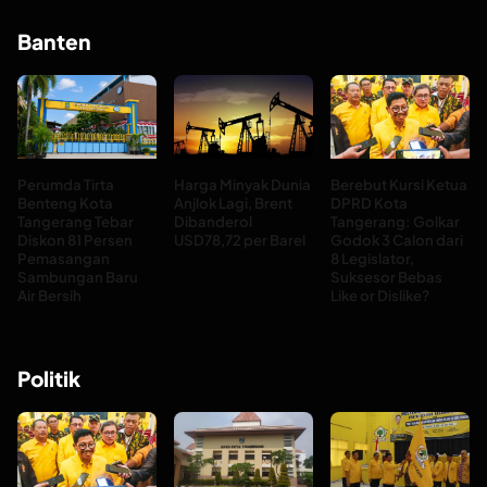
Banten
Perumda Tirta
Harga Minyak Dunia
Berebut Kursi Ketua
Benteng Kota
Anjlok Lagi, Brent
DPRD Kota
Tangerang Tebar
Dibanderol
Tangerang: Golkar
Diskon 81 Persen
USD78,72 per Barel
Godok 3 Calon dari
Pemasangan
8 Legislator,
Sambungan Baru
Suksesor Bebas
Air Bersih
Like or Dislike?
Politik