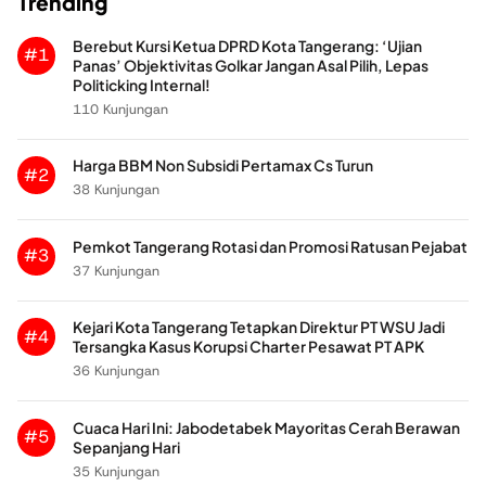
Trending
Berebut Kursi Ketua DPRD Kota Tangerang: ‘Ujian
#1
Panas’ Objektivitas Golkar Jangan Asal Pilih, Lepas
Politicking Internal!
110 Kunjungan
Harga BBM Non Subsidi Pertamax Cs Turun
#2
38 Kunjungan
Pemkot Tangerang Rotasi dan Promosi Ratusan Pejabat
#3
37 Kunjungan
Kejari Kota Tangerang Tetapkan Direktur PT WSU Jadi
#4
Tersangka Kasus Korupsi Charter Pesawat PT APK
36 Kunjungan
Cuaca Hari Ini: Jabodetabek Mayoritas Cerah Berawan
#5
Sepanjang Hari
35 Kunjungan