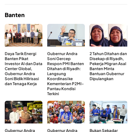
Banten
Daya Tarik Energi
Gubernur Andra
2 Tahun Ditahan dan
Banten Pikat
Soni Gercep
Disekap di Riyadh,
Investor AI dan Data
Respon PMI Banten
Pekerja Migran Asal
Center Global,
Ditahan di Riyadh:
Banten Minta
Gubernur Andra
Langsung
Bantuan Gubernur
Soni Bidik Hilirisasi
Koordinasi ke
Dipulangkan
dan Tenaga Kerja
Kementerian P2MI-
Pantau Kondisi
Terkini
Gubernur Andra
Gubernur Andra
Bukan Sekadar