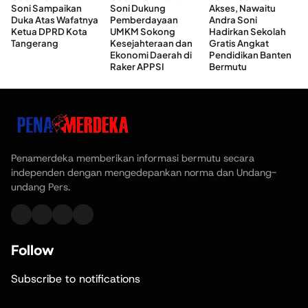
Soni Sampaikan
Soni Dukung
Akses, Nawaitu
Duka Atas Wafatnya
Pemberdayaan
Andra Soni
Ketua DPRD Kota
UMKM Sokong
Hadirkan Sekolah
Tangerang
Kesejahteraan dan
Gratis Angkat
Ekonomi Daerah di
Pendidikan Banten
Raker APPSI
Bermutu
Penamerdeka memberikan informasi bermutu secara
independen dengan mengedepankan norma dan Undang-
undang Pers.
Follow
Subscribe to notifications