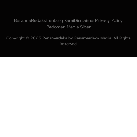
Beranda
Redaksi
Tentang Kami
Disclaimer
Privacy Policy
Pedoman Media Siber
Copyright © 2025 Penamerdeka by Penamerdeka Media. All Rights
Reserved.