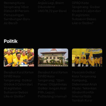
Benteng Kota
Anjlok Lagi, Brent
DPRD Kota
Tangerang Tebar
Dibanderol
Tangerang: Golkar
Diskon 81 Persen
USD78,72 per Barel
Godok 3 Calon dari
Pemasangan
8 Legislator,
Sambungan Baru
Suksesor Bebas
Air Bersih
Like or Dislike?
Politik
Berebut Kursi Ketua
Berebut Kursi Ketua
Muscam Golkar
DPRD Kota
DPRD Kota
Kota Tangerang
Tangerang: Golkar
Tangerang: ‘Ujian
Rampung,
Godok 3 Calon dari
Panas’ Objektivitas
Didominasi Anak
8 Legislator,
Golkar Jangan Asal
Muda: Tekankan
Suksesor Bebas
Pilih, Lepas
Hindari Konflik
Like or Dislike?
Politicking Internal!
Internal Bidik
Tambah Kursi