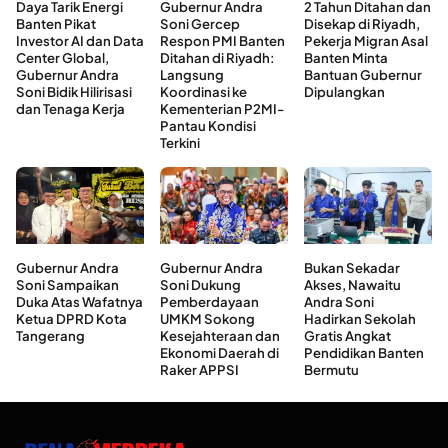
Daya Tarik Energi
Gubernur Andra
2 Tahun Ditahan dan
Banten Pikat
Soni Gercep
Disekap di Riyadh,
Investor AI dan Data
Respon PMI Banten
Pekerja Migran Asal
Center Global,
Ditahan di Riyadh:
Banten Minta
Gubernur Andra
Langsung
Bantuan Gubernur
Soni Bidik Hilirisasi
Koordinasi ke
Dipulangkan
dan Tenaga Kerja
Kementerian P2MI-
Pantau Kondisi
Terkini
Gubernur Andra
Gubernur Andra
Bukan Sekadar
Soni Sampaikan
Soni Dukung
Akses, Nawaitu
Duka Atas Wafatnya
Pemberdayaan
Andra Soni
Ketua DPRD Kota
UMKM Sokong
Hadirkan Sekolah
Tangerang
Kesejahteraan dan
Gratis Angkat
Ekonomi Daerah di
Pendidikan Banten
Raker APPSI
Bermutu