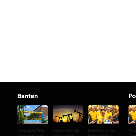
Banten
Po
Perumda Tirta
Harga Minyak
Berebut Kursi
Ber
Benteng Kota
Dunia Anjlok
Ketua DPRD
Ket