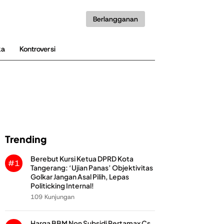
Berlangganan
ka
Kontroversi
Trending
Berebut Kursi Ketua DPRD Kota
#1
Tangerang: ‘Ujian Panas’ Objektivitas
Golkar Jangan Asal Pilih, Lepas
Politicking Internal!
109 Kunjungan
Harga BBM Non Subsidi Pertamax Cs