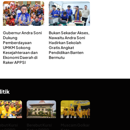
Gubernur Andra Soni
Bukan Sekadar Akses,
Dukung
Nawaitu Andra Soni
Pemberdayaan
Hadirkan Sekolah
UMKM Sokong
Gratis Angkat
Kesejahteraan dan
Pendidikan Banten
Ekonomi Daerah di
Bermutu
Raker APPSI
litik
ebut Kursi
Berebut Kursi
Muscam Golkar
ua DPRD
Ketua DPRD
Kota