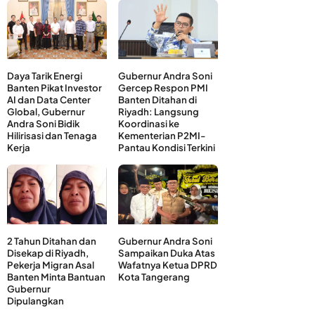
Daya Tarik Energi
Gubernur Andra Soni
Banten Pikat Investor
Gercep Respon PMI
AI dan Data Center
Banten Ditahan di
Global, Gubernur
Riyadh: Langsung
Andra Soni Bidik
Koordinasi ke
Hilirisasi dan Tenaga
Kementerian P2MI-
Kerja
Pantau Kondisi Terkini
2 Tahun Ditahan dan
Gubernur Andra Soni
Disekap di Riyadh,
Sampaikan Duka Atas
Pekerja Migran Asal
Wafatnya Ketua DPRD
Banten Minta Bantuan
Kota Tangerang
Gubernur
Dipulangkan