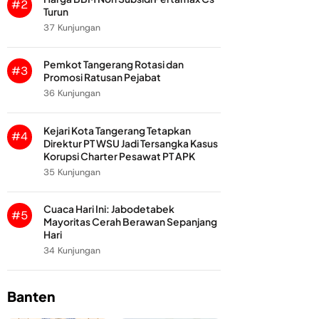
#2
Turun
37 Kunjungan
Pemkot Tangerang Rotasi dan
#3
Promosi Ratusan Pejabat
36 Kunjungan
Kejari Kota Tangerang Tetapkan
#4
Direktur PT WSU Jadi Tersangka Kasus
Korupsi Charter Pesawat PT APK
35 Kunjungan
Cuaca Hari Ini: Jabodetabek
#5
Mayoritas Cerah Berawan Sepanjang
Hari
34 Kunjungan
Banten