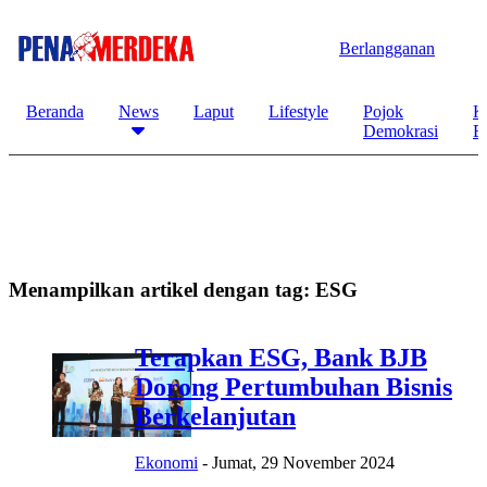
Berlangganan
Beranda
News
Laput
Lifestyle
Pojok
K
Demokrasi
B
Menampilkan artikel dengan tag:
ESG
Terapkan ESG, Bank BJB
Dorong Pertumbuhan Bisnis
Berkelanjutan
Ekonomi
-
Jumat, 29 November 2024