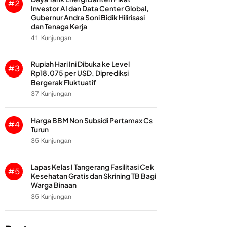
#2
Investor AI dan Data Center Global,
Gubernur Andra Soni Bidik Hilirisasi
dan Tenaga Kerja
41 Kunjungan
Rupiah Hari Ini Dibuka ke Level
#3
Rp18.075 per USD, Diprediksi
Bergerak Fluktuatif
37 Kunjungan
Harga BBM Non Subsidi Pertamax Cs
#4
Turun
35 Kunjungan
Lapas Kelas I Tangerang Fasilitasi Cek
#5
Kesehatan Gratis dan Skrining TB Bagi
Warga Binaan
35 Kunjungan