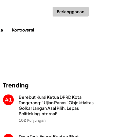
Berlangganan
ka
Kontroversi
Trending
Berebut Kursi Ketua DPRD Kota
#1
Tangerang: ‘Ujian Panas’ Objektivitas
Golkar Jangan Asal Pilih, Lepas
Politicking Internal!
102 Kunjungan
Daya Tarik Energi Banten Pikat