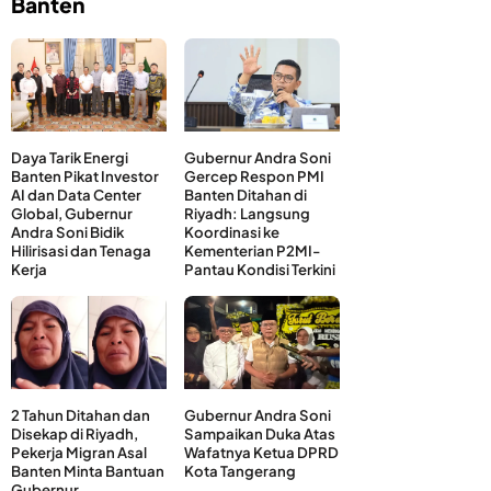
Banten
Daya Tarik Energi
Gubernur Andra Soni
Banten Pikat Investor
Gercep Respon PMI
AI dan Data Center
Banten Ditahan di
Global, Gubernur
Riyadh: Langsung
Andra Soni Bidik
Koordinasi ke
Hilirisasi dan Tenaga
Kementerian P2MI-
Kerja
Pantau Kondisi Terkini
2 Tahun Ditahan dan
Gubernur Andra Soni
Disekap di Riyadh,
Sampaikan Duka Atas
Pekerja Migran Asal
Wafatnya Ketua DPRD
Banten Minta Bantuan
Kota Tangerang
Gubernur