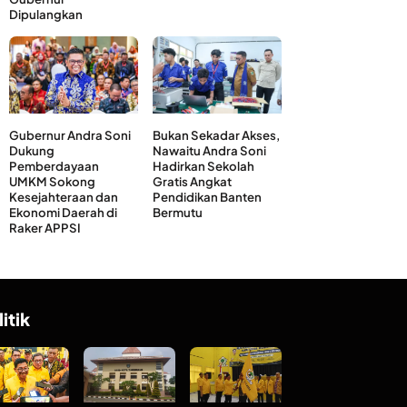
Dipulangkan
Gubernur Andra Soni
Bukan Sekadar Akses,
Dukung
Nawaitu Andra Soni
Pemberdayaan
Hadirkan Sekolah
UMKM Sokong
Gratis Angkat
Kesejahteraan dan
Pendidikan Banten
Ekonomi Daerah di
Bermutu
Raker APPSI
litik