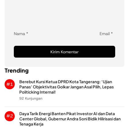
Nama
*
Email
*
Trending
Berebut Kursi Ketua DPRD Kota Tangerang: ‘Ujian
#1
Panas’ Objektivitas Golkar Jangan Asal Pilih, Lepas
Politicking Internal!
92 Kunjungan
Daya Tarik Energi Banten Pikat Investor AI dan Data
#2
Center Global, Gubernur Andra Soni Bidik Hilirisasi dan
Tenaga Kerja