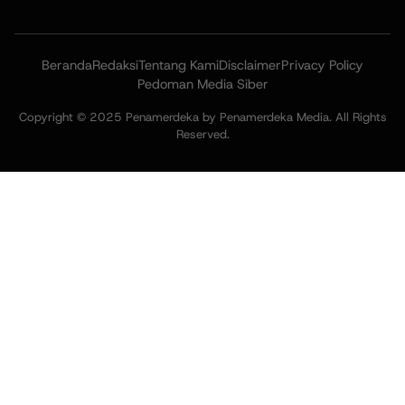
Beranda
Redaksi
Tentang Kami
Disclaimer
Privacy Policy
Pedoman Media Siber
Copyright © 2025 Penamerdeka by Penamerdeka Media. All Rights
Reserved.