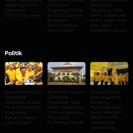
Anjlok Lagi, Brent
DPRD Kota
DPRD Kota
Dibanderol
Tangerang: Golkar
Tangerang: ‘Ujian
USD78,72 per Barel
Godok 3 Calon dari
Panas’ Objektivitas
8 Legislator,
Golkar Jangan Asal
Suksesor Bebas
Pilih, Lepas
Like or Dislike?
Politicking Internal!
Politik
Berebut Kursi Ketua
Berebut Kursi Ketua
Muscam Golkar
DPRD Kota
DPRD Kota
Kota Tangerang
Tangerang: Golkar
Tangerang: ‘Ujian
Rampung,
Godok 3 Calon dari
Panas’ Objektivitas
Didominasi Anak
8 Legislator,
Golkar Jangan Asal
Muda: Tekankan
Suksesor Bebas
Pilih, Lepas
Hindari Konflik
Like or Dislike?
Politicking Internal!
Internal Bidik
Tambah Kursi