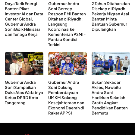
Daya Tarik Energi
Gubernur Andra
2 Tahun Ditahan dan
Banten Pikat
Soni Gercep
Disekap di Riyadh,
Investor AI dan Data
Respon PMI Banten
Pekerja Migran Asal
Center Global,
Ditahan di Riyadh:
Banten Minta
Gubernur Andra
Langsung
Bantuan Gubernur
Soni Bidik Hilirisasi
Koordinasi ke
Dipulangkan
dan Tenaga Kerja
Kementerian P2MI-
Pantau Kondisi
Terkini
Gubernur Andra
Gubernur Andra
Bukan Sekadar
Soni Sampaikan
Soni Dukung
Akses, Nawaitu
Duka Atas Wafatnya
Pemberdayaan
Andra Soni
Ketua DPRD Kota
UMKM Sokong
Hadirkan Sekolah
Tangerang
Kesejahteraan dan
Gratis Angkat
Ekonomi Daerah di
Pendidikan Banten
Raker APPSI
Bermutu