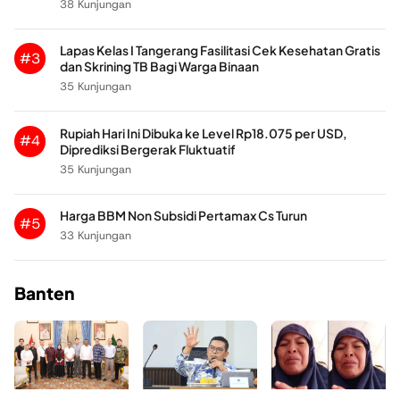
38 Kunjungan
Lapas Kelas I Tangerang Fasilitasi Cek Kesehatan Gratis
#3
dan Skrining TB Bagi Warga Binaan
35 Kunjungan
Rupiah Hari Ini Dibuka ke Level Rp18.075 per USD,
#4
Diprediksi Bergerak Fluktuatif
35 Kunjungan
Harga BBM Non Subsidi Pertamax Cs Turun
#5
33 Kunjungan
Banten