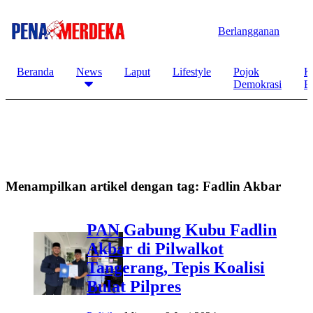
Berlangganan
Beranda
News
Laput
Lifestyle
Pojok
K
Demokrasi
B
Menampilkan artikel dengan tag:
Fadlin Akbar
PAN Gabung Kubu Fadlin
Akbar di Pilwalkot
Tangerang, Tepis Koalisi
Bulat Pilpres