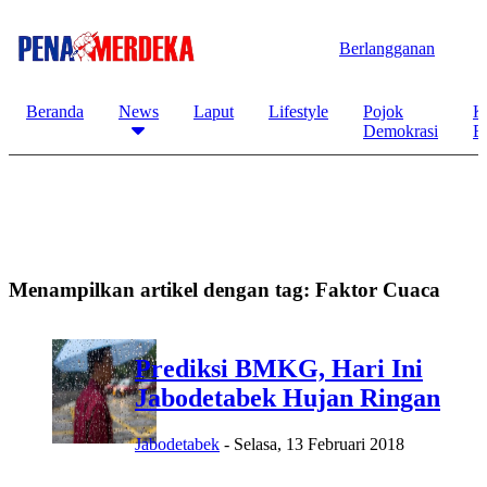
Berlangganan
Beranda
News
Laput
Lifestyle
Pojok
K
Demokrasi
B
Menampilkan artikel dengan tag:
Faktor Cuaca
Prediksi BMKG, Hari Ini
Jabodetabek Hujan Ringan
Jabodetabek
-
Selasa, 13 Februari 2018