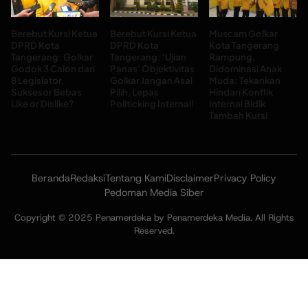
Berebut Kursi Ketua
Berebut Kursi Ketua
Muscam Golkar
DPRD Kota
DPRD Kota
Kota Tangerang
Tangerang: Golkar
Tangerang: ‘Ujian
Rampung,
Godok 3 Calon dari
Panas’ Objektivitas
Didominasi Anak
8 Legislator,
Golkar Jangan Asal
Muda: Tekankan
Suksesor Bebas
Pilih, Lepas
Hindari Konflik
Like or Dislike?
Politicking Internal!
Internal Bidik
Tambah Kursi
Beranda
Redaksi
Tentang Kami
Disclaimer
Privacy Policy
Pedoman Media Siber
Copyright © 2025 Penamerdeka by Penamerdeka Media. All Rights
Reserved.