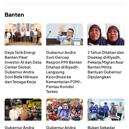
Banten
Daya Tarik Energi
Gubernur Andra
2 Tahun Ditahan dan
Banten Pikat
Soni Gercep
Disekap di Riyadh,
Investor AI dan Data
Respon PMI Banten
Pekerja Migran Asal
Center Global,
Ditahan di Riyadh:
Banten Minta
Gubernur Andra
Langsung
Bantuan Gubernur
Soni Bidik Hilirisasi
Koordinasi ke
Dipulangkan
dan Tenaga Kerja
Kementerian P2MI-
Pantau Kondisi
Terkini
Gubernur Andra
Gubernur Andra
Bukan Sekadar