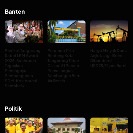
Banten
Pemkot Tangerang
Perumda Tirta
Harga Minyak Dunia
Sabet LPM Award
Benteng Kota
Anjlok Lagi, Brent
2026, Sachrudin
Tangerang Tebar
Dibanderol
Tegaskan
Diskon 81 Persen
USD78,72 per Barel
Pentingnya
Pemasangan
Pembangunan
Sambungan Baru
SDM-Kolaborasi
Air Bersih
Pentahelix
Politik