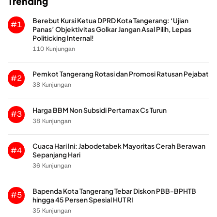
Trending
Berebut Kursi Ketua DPRD Kota Tangerang: ‘Ujian
#1
Panas’ Objektivitas Golkar Jangan Asal Pilih, Lepas
Politicking Internal!
110 Kunjungan
Pemkot Tangerang Rotasi dan Promosi Ratusan Pejabat
#2
38 Kunjungan
Harga BBM Non Subsidi Pertamax Cs Turun
#3
38 Kunjungan
Cuaca Hari Ini: Jabodetabek Mayoritas Cerah Berawan
#4
Sepanjang Hari
36 Kunjungan
Bapenda Kota Tangerang Tebar Diskon PBB-BPHTB
#5
hingga 45 Persen Spesial HUT RI
35 Kunjungan