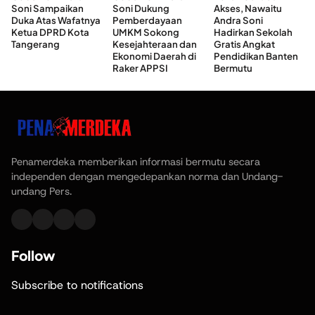
Soni Sampaikan
Soni Dukung
Akses, Nawaitu
Duka Atas Wafatnya
Pemberdayaan
Andra Soni
Ketua DPRD Kota
UMKM Sokong
Hadirkan Sekolah
Tangerang
Kesejahteraan dan
Gratis Angkat
Ekonomi Daerah di
Pendidikan Banten
Raker APPSI
Bermutu
Penamerdeka memberikan informasi bermutu secara
independen dengan mengedepankan norma dan Undang-
undang Pers.
Follow
Subscribe to notifications