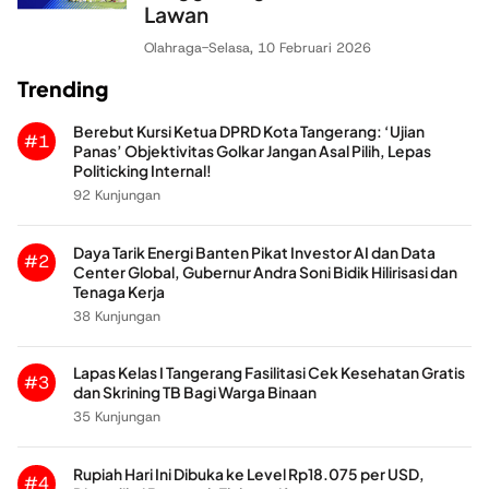
Lawan
Olahraga
-
Selasa, 10 Februari 2026
Trending
Berebut Kursi Ketua DPRD Kota Tangerang: ‘Ujian
#1
Panas’ Objektivitas Golkar Jangan Asal Pilih, Lepas
Politicking Internal!
92 Kunjungan
Daya Tarik Energi Banten Pikat Investor AI dan Data
#2
Center Global, Gubernur Andra Soni Bidik Hilirisasi dan
Tenaga Kerja
38 Kunjungan
Lapas Kelas I Tangerang Fasilitasi Cek Kesehatan Gratis
#3
dan Skrining TB Bagi Warga Binaan
35 Kunjungan
Rupiah Hari Ini Dibuka ke Level Rp18.075 per USD,
#4