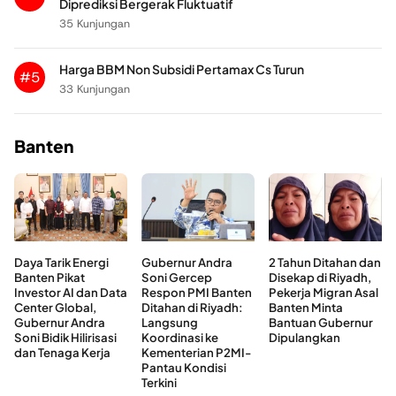
Diprediksi Bergerak Fluktuatif
35 Kunjungan
Harga BBM Non Subsidi Pertamax Cs Turun
#5
33 Kunjungan
Banten
Daya Tarik Energi
Gubernur Andra
2 Tahun Ditahan dan
Banten Pikat
Soni Gercep
Disekap di Riyadh,
Investor AI dan Data
Respon PMI Banten
Pekerja Migran Asal
Center Global,
Ditahan di Riyadh:
Banten Minta
Gubernur Andra
Langsung
Bantuan Gubernur
Soni Bidik Hilirisasi
Koordinasi ke
Dipulangkan
dan Tenaga Kerja
Kementerian P2MI-
Pantau Kondisi
Terkini