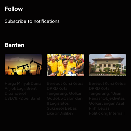
Follow
Subscribe to notifications
Banten
Harga Minyak Dunia
Berebut Kursi Ketua
Berebut Kursi Ketua
Anjlok Lagi, Brent
DPRD Kota
DPRD Kota
Dibanderol
Tangerang: Golkar
Tangerang: ‘Ujian
USD78,72 per Barel
Godok 3 Calon dari
Panas’ Objektivitas
8 Legislator,
Golkar Jangan Asal
Suksesor Bebas
Pilih, Lepas
Like or Dislike?
Politicking Internal!