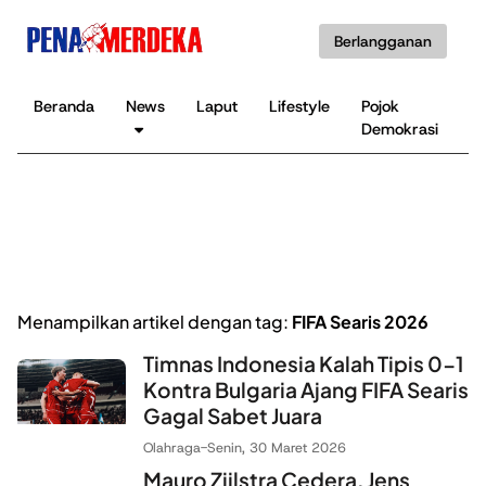
Berlangganan
Beranda
News
Laput
Lifestyle
Pojok
K
Demokrasi
B
Menampilkan artikel dengan tag:
FIFA Searis 2026
Timnas Indonesia Kalah Tipis 0-1
Kontra Bulgaria Ajang FIFA Searis
Gagal Sabet Juara
Olahraga
-
Senin, 30 Maret 2026
Mauro Zijlstra Cedera, Jens