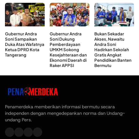
Gubernur Andra
Gubernur Andra
Bukan Sekadar
Soni Sampaikan
Soni Dukung
Akses, Nawaitu
Duka Atas Wafatnya
Pemberdayaan
Andra Soni
Ketua DPRD Kota
UMKM Sokong
Hadirkan Sekolah
Tangerang
Kesejahteraan dan
Gratis Angkat
Ekonomi Daerah di
Pendidikan Banten
Raker APPSI
Bermutu
Penamerdeka memberikan informasi bermutu secara
independen dengan mengedepankan norma dan Undang-
undang Pers.