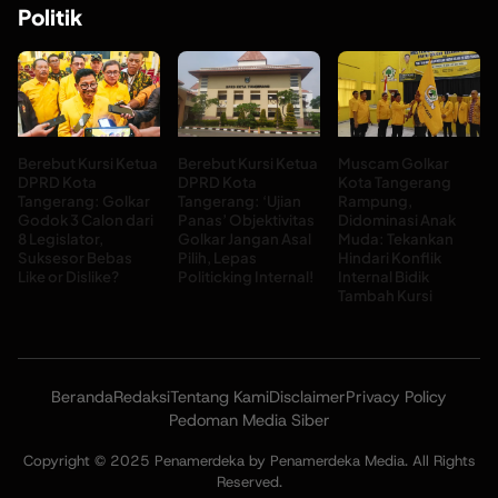
Politik
Berebut Kursi Ketua
Berebut Kursi Ketua
Muscam Golkar
DPRD Kota
DPRD Kota
Kota Tangerang
Tangerang: Golkar
Tangerang: ‘Ujian
Rampung,
Godok 3 Calon dari
Panas’ Objektivitas
Didominasi Anak
8 Legislator,
Golkar Jangan Asal
Muda: Tekankan
Suksesor Bebas
Pilih, Lepas
Hindari Konflik
Like or Dislike?
Politicking Internal!
Internal Bidik
Tambah Kursi
Beranda
Redaksi
Tentang Kami
Disclaimer
Privacy Policy
Pedoman Media Siber
Copyright © 2025 Penamerdeka by Penamerdeka Media. All Rights
Reserved.