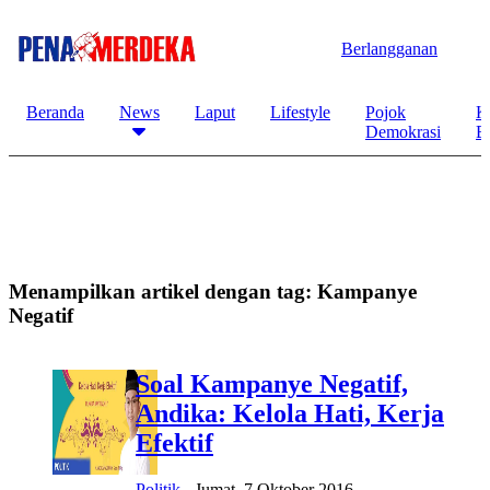
Berlangganan
Beranda
News
Laput
Lifestyle
Pojok
K
Demokrasi
B
Menampilkan artikel dengan tag:
Kampanye
Negatif
Soal Kampanye Negatif,
Andika: Kelola Hati, Kerja
Efektif
Politik
-
Jumat, 7 Oktober 2016