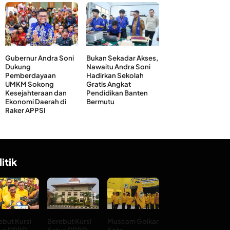
Gubernur Andra Soni
Bukan Sekadar Akses,
Dukung
Nawaitu Andra Soni
Pemberdayaan
Hadirkan Sekolah
UMKM Sokong
Gratis Angkat
Kesejahteraan dan
Pendidikan Banten
Ekonomi Daerah di
Bermutu
Raker APPSI
litik
ebut Kursi
Berebut Kursi
Muscam Golkar
ua DPRD
Ketua DPRD
Kota