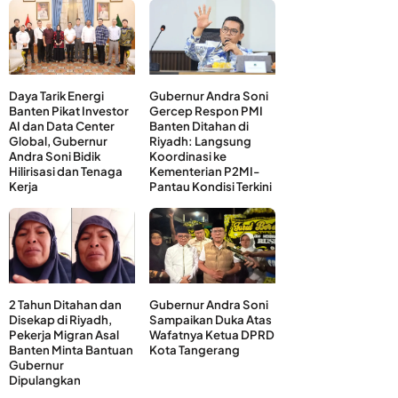
Daya Tarik Energi
Gubernur Andra Soni
Banten Pikat Investor
Gercep Respon PMI
AI dan Data Center
Banten Ditahan di
Global, Gubernur
Riyadh: Langsung
Andra Soni Bidik
Koordinasi ke
Hilirisasi dan Tenaga
Kementerian P2MI-
Kerja
Pantau Kondisi Terkini
2 Tahun Ditahan dan
Gubernur Andra Soni
Disekap di Riyadh,
Sampaikan Duka Atas
Pekerja Migran Asal
Wafatnya Ketua DPRD
Banten Minta Bantuan
Kota Tangerang
Gubernur
Dipulangkan