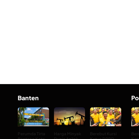
Banten
Po
Perumda Tirta
Harga Minyak
Berebut Kursi
Ber
Benteng Kota
Dunia Anjlok
Ketua DPRD
Ket