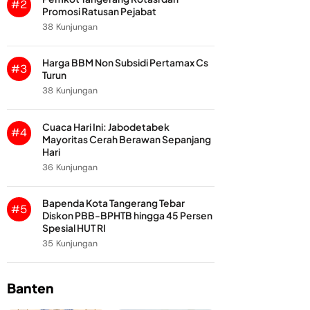
#2
Promosi Ratusan Pejabat
38 Kunjungan
Harga BBM Non Subsidi Pertamax Cs
#3
Turun
38 Kunjungan
Cuaca Hari Ini: Jabodetabek
#4
Mayoritas Cerah Berawan Sepanjang
Hari
36 Kunjungan
Bapenda Kota Tangerang Tebar
#5
Diskon PBB-BPHTB hingga 45 Persen
Spesial HUT RI
35 Kunjungan
Banten