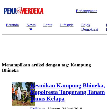
Berlangganan
Beranda
News
Laput
Lifestyle
Pojok
K
Demokrasi
B
Menampilkan artikel dengan tag:
Kampung
Bhineka
Resmikan Kampung Bhineka,
Kapolresta Tangerang Tanam
Tunas Kelapa
PMNews
-
Minggu, 24 Juni 2018