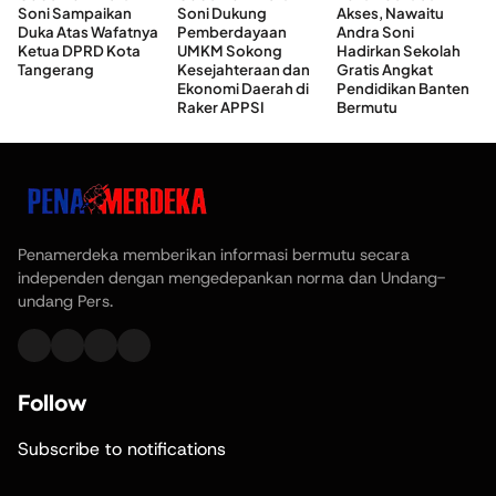
Soni Sampaikan
Soni Dukung
Akses, Nawaitu
Duka Atas Wafatnya
Pemberdayaan
Andra Soni
Ketua DPRD Kota
UMKM Sokong
Hadirkan Sekolah
Tangerang
Kesejahteraan dan
Gratis Angkat
Ekonomi Daerah di
Pendidikan Banten
Raker APPSI
Bermutu
Penamerdeka memberikan informasi bermutu secara
independen dengan mengedepankan norma dan Undang-
undang Pers.
Follow
Subscribe to notifications