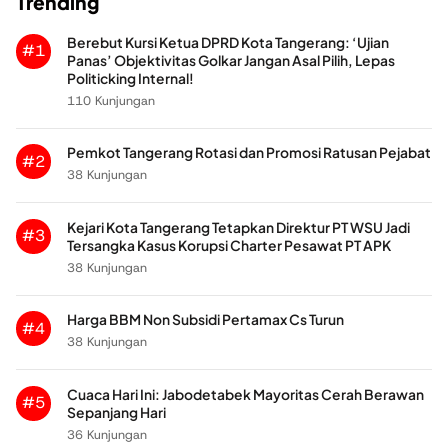
Trending
Berebut Kursi Ketua DPRD Kota Tangerang: ‘Ujian
#1
Panas’ Objektivitas Golkar Jangan Asal Pilih, Lepas
Politicking Internal!
110 Kunjungan
Pemkot Tangerang Rotasi dan Promosi Ratusan Pejabat
#2
38 Kunjungan
Kejari Kota Tangerang Tetapkan Direktur PT WSU Jadi
#3
Tersangka Kasus Korupsi Charter Pesawat PT APK
38 Kunjungan
Harga BBM Non Subsidi Pertamax Cs Turun
#4
38 Kunjungan
Cuaca Hari Ini: Jabodetabek Mayoritas Cerah Berawan
#5
Sepanjang Hari
36 Kunjungan