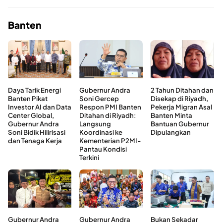
Banten
Daya Tarik Energi
Gubernur Andra
2 Tahun Ditahan dan
Banten Pikat
Soni Gercep
Disekap di Riyadh,
Investor AI dan Data
Respon PMI Banten
Pekerja Migran Asal
Center Global,
Ditahan di Riyadh:
Banten Minta
Gubernur Andra
Langsung
Bantuan Gubernur
Soni Bidik Hilirisasi
Koordinasi ke
Dipulangkan
dan Tenaga Kerja
Kementerian P2MI-
Pantau Kondisi
Terkini
Gubernur Andra
Gubernur Andra
Bukan Sekadar