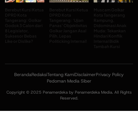
Berebut Kursi Ketua
Berebut Kursi Ketua
Muscam Golkar
DPRD Kota
DPRD Kota
Kota Tangerang
Tangerang: Golkar
Tangerang: ‘Ujian
Rampung,
Godok 3 Calon dari
Panas’ Objektivitas
Didominasi Anak
8 Legislator,
Golkar Jangan Asal
Muda: Tekankan
Suksesor Bebas
Pilih, Lepas
Hindari Konflik
Like or Dislike?
Politicking Internal!
Internal Bidik
Tambah Kursi
Beranda
Redaksi
Tentang Kami
Disclaimer
Privacy Policy
Pedoman Media Siber
Copyright © 2025 Penamerdeka by Penamerdeka Media. All Rights
Reserved.