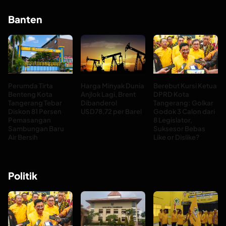
Banten
Perumda Tirta
Harga Minyak Dunia
Berebut Kursi Ketua
Benteng Kota
Anjlok Lagi, Brent
DPRD Kota
Tangerang Tebar
Dibanderol
Tangerang: Golkar
Diskon 81 Persen
USD78,72 per Barel
Godok 3 Calon dari
Pemasangan
8 Legislator,
Sambungan Baru
Suksesor Bebas
Air Bersih
Like or Dislike?
Politik