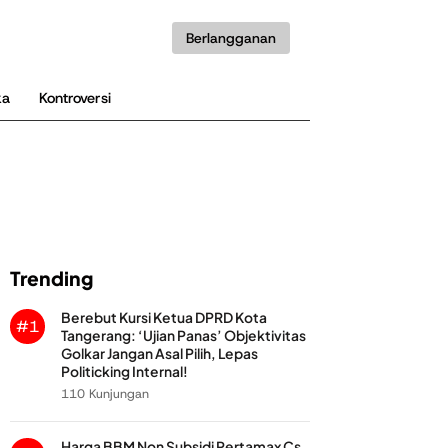
Berlangganan
ka
Kontroversi
Trending
Berebut Kursi Ketua DPRD Kota
#1
Tangerang: ‘Ujian Panas’ Objektivitas
Golkar Jangan Asal Pilih, Lepas
Politicking Internal!
110 Kunjungan
Harga BBM Non Subsidi Pertamax Cs