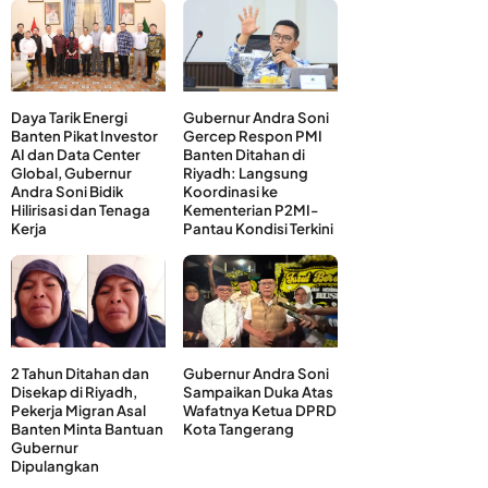
Daya Tarik Energi
Gubernur Andra Soni
Banten Pikat Investor
Gercep Respon PMI
AI dan Data Center
Banten Ditahan di
Global, Gubernur
Riyadh: Langsung
Andra Soni Bidik
Koordinasi ke
Hilirisasi dan Tenaga
Kementerian P2MI-
Kerja
Pantau Kondisi Terkini
2 Tahun Ditahan dan
Gubernur Andra Soni
Disekap di Riyadh,
Sampaikan Duka Atas
Pekerja Migran Asal
Wafatnya Ketua DPRD
Banten Minta Bantuan
Kota Tangerang
Gubernur
Dipulangkan