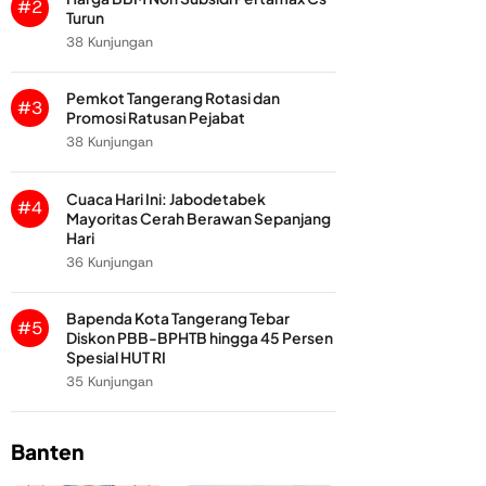
#2
Turun
38 Kunjungan
Pemkot Tangerang Rotasi dan
#3
Promosi Ratusan Pejabat
38 Kunjungan
Cuaca Hari Ini: Jabodetabek
#4
Mayoritas Cerah Berawan Sepanjang
Hari
36 Kunjungan
Bapenda Kota Tangerang Tebar
#5
Diskon PBB-BPHTB hingga 45 Persen
Spesial HUT RI
35 Kunjungan
Banten