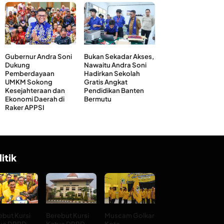
Gubernur Andra Soni
Bukan Sekadar Akses,
Dukung
Nawaitu Andra Soni
Pemberdayaan
Hadirkan Sekolah
UMKM Sokong
Gratis Angkat
Kesejahteraan dan
Pendidikan Banten
Ekonomi Daerah di
Bermutu
Raker APPSI
litik
ebut Kursi
Berebut Kursi
Muscam Golkar
ua DPRD
Ketua DPRD
Kota