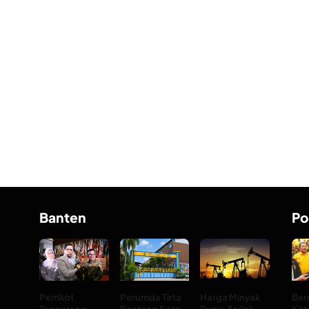
Banten
Po
Pemkot
Perumda Tirta
Harga Minyak
Ber
Tangerang
Benteng Kota
Dunia Anjlok
Ket