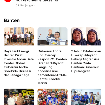
HUT ke-81 Kemerdekaan RI
32 Kunjungan
Banten
Daya Tarik Energi
Gubernur Andra
2 Tahun Ditahan dan
Banten Pikat
Soni Gercep
Disekap di Riyadh,
Investor AI dan Data
Respon PMI Banten
Pekerja Migran Asal
Center Global,
Ditahan di Riyadh:
Banten Minta
Gubernur Andra
Langsung
Bantuan Gubernur
Soni Bidik Hilirisasi
Koordinasi ke
Dipulangkan
dan Tenaga Kerja
Kementerian P2MI-
Pantau Kondisi
Terkini