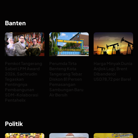
Banten
Pemkot Tangerang
Perumda Tirta
Harga Minyak Dunia
Sabet LPM Award
Benteng Kota
Anjlok Lagi, Brent
2026, Sachrudin
Tangerang Tebar
Dibanderol
Tegaskan
Diskon 81 Persen
USD78,72 per Barel
Pentingnya
Pemasangan
Pembangunan
Sambungan Baru
SDM-Kolaborasi
Air Bersih
Pentahelix
Politik