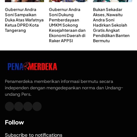
Gubernur Andra
Gubernur Andra
Bukan Sekadar
Soni Sampaikan
Soni Dukung
Akses, Nawaitu
Duka Atas Wafatnya
Pemberdayaan
Andra Soni
Ketua DPRD Kota
UMKM Sokong
Hadirkan Sekolah
Tangerang
Kesejahteraan dan
Gratis Angkat
Ekonomi Daerah di
Pendidikan Banten
Raker APPSI
Bermutu
Penamerdeka memberikan informasi bermutu secara
independen dengan mengedepankan norma dan Undang-
undang Pers.
Follow
Subscribe to notifications