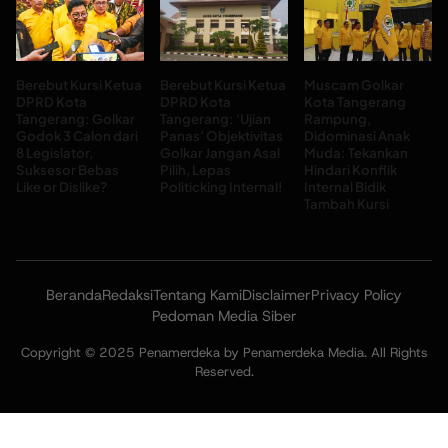
Berebut Kursi Ketua
Berebut Kursi Ketua
Muscam Golkar
DPRD Kota
DPRD Kota
Kota Tangerang
Tangerang: Golkar
Tangerang: ‘Ujian
Rampung,
Godok 3 Calon dari
Panas’ Objektivitas
Didominasi Anak
8 Legislator,
Golkar Jangan Asal
Muda: Tekankan
Suksesor Bebas
Pilih, Lepas
Hindari Konflik
Like or Dislike?
Politicking Internal!
Internal Bidik
Tambah Kursi
Beranda
Redaksi
Tentang Kami
Disclaimer
Privacy Policy
Pedoman Media Siber
Copyright © 2025 Penamerdeka by Penamerdeka Media. All Rights
Reserved.