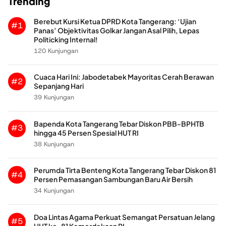
Trending
Berebut Kursi Ketua DPRD Kota Tangerang: ‘Ujian
#1
Panas’ Objektivitas Golkar Jangan Asal Pilih, Lepas
Politicking Internal!
120 Kunjungan
Cuaca Hari Ini: Jabodetabek Mayoritas Cerah Berawan
#2
Sepanjang Hari
39 Kunjungan
Bapenda Kota Tangerang Tebar Diskon PBB-BPHTB
#3
hingga 45 Persen Spesial HUT RI
38 Kunjungan
Perumda Tirta Benteng Kota Tangerang Tebar Diskon 81
#4
Persen Pemasangan Sambungan Baru Air Bersih
34 Kunjungan
Doa Lintas Agama Perkuat Semangat Persatuan Jelang
#5