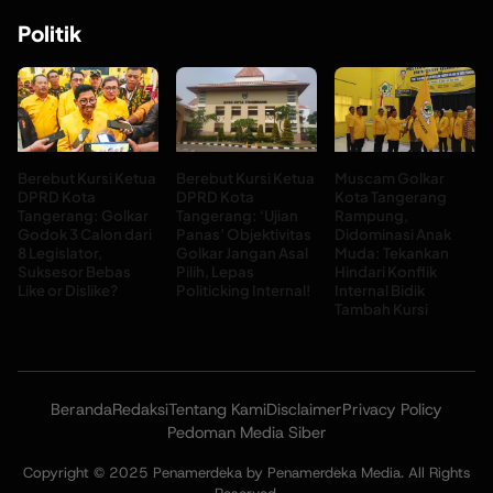
Politik
Berebut Kursi Ketua
Berebut Kursi Ketua
Muscam Golkar
DPRD Kota
DPRD Kota
Kota Tangerang
Tangerang: Golkar
Tangerang: ‘Ujian
Rampung,
Godok 3 Calon dari
Panas’ Objektivitas
Didominasi Anak
8 Legislator,
Golkar Jangan Asal
Muda: Tekankan
Suksesor Bebas
Pilih, Lepas
Hindari Konflik
Like or Dislike?
Politicking Internal!
Internal Bidik
Tambah Kursi
Beranda
Redaksi
Tentang Kami
Disclaimer
Privacy Policy
Pedoman Media Siber
Copyright © 2025 Penamerdeka by Penamerdeka Media. All Rights