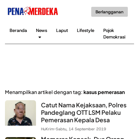
Berlangganan
Beranda
News
Laput
Lifestyle
Pojok
K
Demokrasi
B
Menampilkan artikel dengan tag:
kasus pemerasan
Catut Nama Kejaksaan, Polres
Pandeglang OTT LSM Pelaku
Pemerasan Kepala Desa
HuKrim
-
Sabtu, 14 September 2019
Memeras Kepsek, Dua Orang