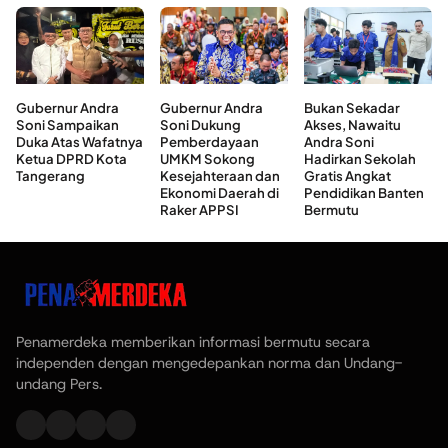
Gubernur Andra
Gubernur Andra
Bukan Sekadar
Soni Sampaikan
Soni Dukung
Akses, Nawaitu
Duka Atas Wafatnya
Pemberdayaan
Andra Soni
Ketua DPRD Kota
UMKM Sokong
Hadirkan Sekolah
Tangerang
Kesejahteraan dan
Gratis Angkat
Ekonomi Daerah di
Pendidikan Banten
Raker APPSI
Bermutu
Penamerdeka memberikan informasi bermutu secara
independen dengan mengedepankan norma dan Undang-
undang Pers.