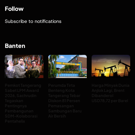
Follow
Subscribe to notifications
Banten
Pemkot Tangerang
Perumda Tirta
Harga Minyak Dunia
Sabet LPM Award
Benteng Kota
Anjlok Lagi, Brent
2026, Sachrudin
Tangerang Tebar
Dibanderol
Tegaskan
Diskon 81 Persen
USD78,72 per Barel
Pentingnya
Pemasangan
Pembangunan
Sambungan Baru
SDM-Kolaborasi
Air Bersih
Pentahelix