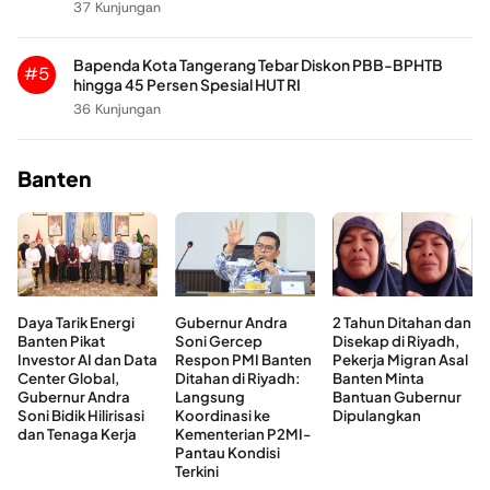
37 Kunjungan
Bapenda Kota Tangerang Tebar Diskon PBB-BPHTB
#5
hingga 45 Persen Spesial HUT RI
36 Kunjungan
Banten
Daya Tarik Energi
Gubernur Andra
2 Tahun Ditahan dan
Banten Pikat
Soni Gercep
Disekap di Riyadh,
Investor AI dan Data
Respon PMI Banten
Pekerja Migran Asal
Center Global,
Ditahan di Riyadh:
Banten Minta
Gubernur Andra
Langsung
Bantuan Gubernur
Soni Bidik Hilirisasi
Koordinasi ke
Dipulangkan
dan Tenaga Kerja
Kementerian P2MI-
Pantau Kondisi
Terkini