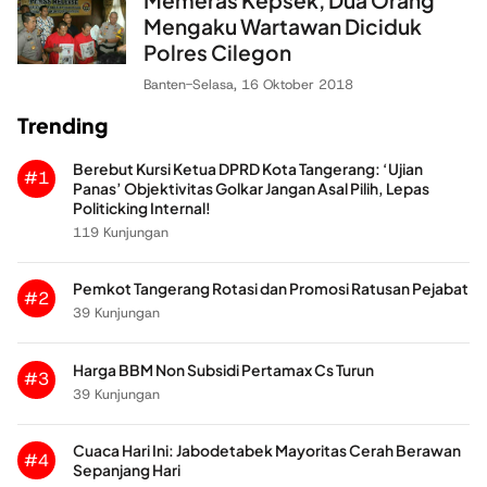
Mengaku Wartawan Diciduk
Polres Cilegon
Banten
-
Selasa, 16 Oktober 2018
Trending
Berebut Kursi Ketua DPRD Kota Tangerang: ‘Ujian
#1
Panas’ Objektivitas Golkar Jangan Asal Pilih, Lepas
Politicking Internal!
119 Kunjungan
Pemkot Tangerang Rotasi dan Promosi Ratusan Pejabat
#2
39 Kunjungan
Harga BBM Non Subsidi Pertamax Cs Turun
#3
39 Kunjungan
Cuaca Hari Ini: Jabodetabek Mayoritas Cerah Berawan
#4
Sepanjang Hari