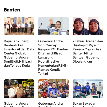
Banten
Daya Tarik Energi
Gubernur Andra
2 Tahun Ditahan dan
Banten Pikat
Soni Gercep
Disekap di Riyadh,
Investor AI dan Data
Respon PMI Banten
Pekerja Migran Asal
Center Global,
Ditahan di Riyadh:
Banten Minta
Gubernur Andra
Langsung
Bantuan Gubernur
Soni Bidik Hilirisasi
Koordinasi ke
Dipulangkan
dan Tenaga Kerja
Kementerian P2MI-
Pantau Kondisi
Terkini
Gubernur Andra
Gubernur Andra
Bukan Sekadar