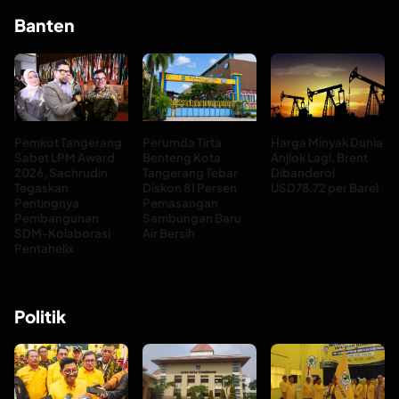
Banten
Pemkot Tangerang
Perumda Tirta
Harga Minyak Dunia
Sabet LPM Award
Benteng Kota
Anjlok Lagi, Brent
2026, Sachrudin
Tangerang Tebar
Dibanderol
Tegaskan
Diskon 81 Persen
USD78,72 per Barel
Pentingnya
Pemasangan
Pembangunan
Sambungan Baru
SDM-Kolaborasi
Air Bersih
Pentahelix
Politik