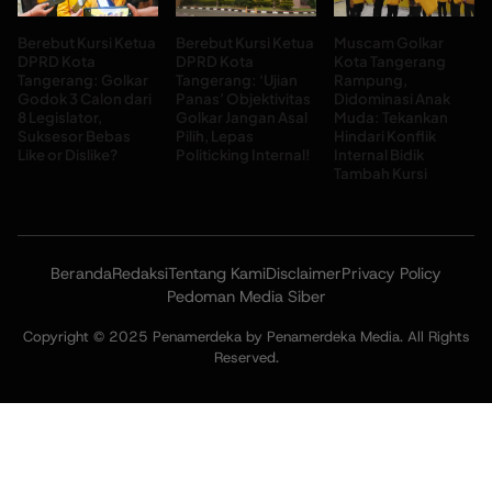
Berebut Kursi Ketua
Berebut Kursi Ketua
Muscam Golkar
DPRD Kota
DPRD Kota
Kota Tangerang
Tangerang: Golkar
Tangerang: ‘Ujian
Rampung,
Godok 3 Calon dari
Panas’ Objektivitas
Didominasi Anak
8 Legislator,
Golkar Jangan Asal
Muda: Tekankan
Suksesor Bebas
Pilih, Lepas
Hindari Konflik
Like or Dislike?
Politicking Internal!
Internal Bidik
Tambah Kursi
Beranda
Redaksi
Tentang Kami
Disclaimer
Privacy Policy
Pedoman Media Siber
Copyright © 2025 Penamerdeka by Penamerdeka Media. All Rights
Reserved.