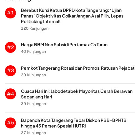
Berebut Kursi Ketua DPRD Kota Tangerang: ‘Ujian
#1
Panas’ Objektivitas Golkar Jangan Asal Pilih, Lepas
Politicking Internal!
120 Kunjungan
Harga BBM Non Subsidi Pertamax Cs Turun
#2
40 Kunjungan
Pemkot Tangerang Rotasi dan Promosi Ratusan Pejabat
#3
39 Kunjungan
Cuaca Hari Ini: Jabodetabek Mayoritas Cerah Berawan
#4
Sepanjang Hari
39 Kunjungan
Bapenda Kota Tangerang Tebar Diskon PBB-BPHTB
#5
hingga 45 Persen Spesial HUT RI
37 Kunjungan