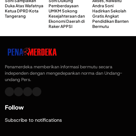
Soni Sampaikan
Soni Dukung
Akses, Nawaitu
Duka Atas Wafatnya
Pemberdayaan
Andra Soni
Ketua DPRD Kota
UMKM Sokong
Hadirkan Sekolah
Tangerang
Kesejahteraan dan
Gratis Angkat
Ekonomi Daerah di
Pendidikan Banten
Raker APPSI
Bermutu
Penamerdeka memberikan informasi bermutu secara
independen dengan mengedepankan norma dan Undang-
undang Pers.
Follow
Subscribe to notifications