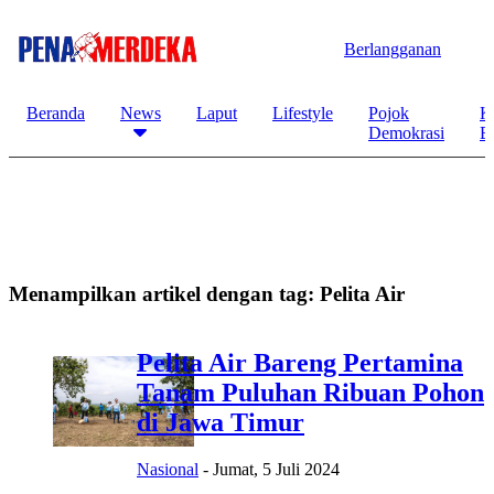
Berlangganan
Beranda
News
Laput
Lifestyle
Pojok
K
Demokrasi
B
Menampilkan artikel dengan tag:
Pelita Air
Pelita Air Bareng Pertamina
Tanam Puluhan Ribuan Pohon
di Jawa Timur
Nasional
-
Jumat, 5 Juli 2024