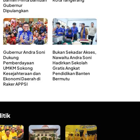
Gubernur
Dipulangkan
Gubernur Andra Soni
Bukan Sekadar Akses,
Dukung
Nawaitu Andra Soni
Pemberdayaan
Hadirkan Sekolah
UMKM Sokong
Gratis Angkat
Kesejahteraan dan
Pendidikan Banten
Ekonomi Daerah di
Bermutu
Raker APPSI
litik