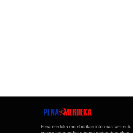
Penamerdeka memberikan informasi bermutu
secara independen dengan mengedepankan