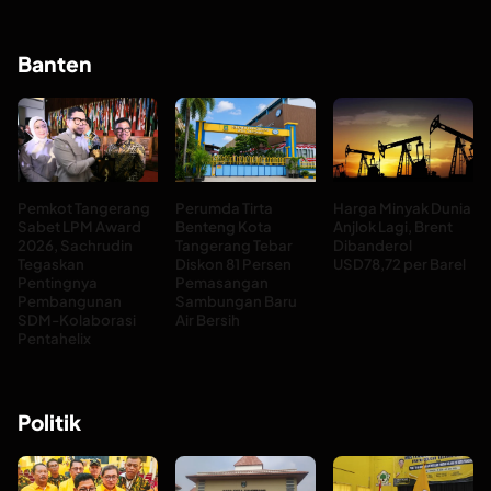
Banten
Pemkot Tangerang
Perumda Tirta
Harga Minyak Dunia
Sabet LPM Award
Benteng Kota
Anjlok Lagi, Brent
2026, Sachrudin
Tangerang Tebar
Dibanderol
Tegaskan
Diskon 81 Persen
USD78,72 per Barel
Pentingnya
Pemasangan
Pembangunan
Sambungan Baru
SDM-Kolaborasi
Air Bersih
Pentahelix
Politik