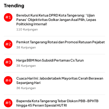
Trending
Berebut Kursi Ketua DPRD Kota Tangerang: ‘Ujian
#1
Panas’ Objektivitas Golkar Jangan Asal Pilih, Lepas
Politicking Internal!
110 Kunjungan
Pemkot Tangerang Rotasi dan Promosi Ratusan Pejabat
#2
38 Kunjungan
Harga BBM Non Subsidi Pertamax Cs Turun
#3
38 Kunjungan
Cuaca Hari Ini: Jabodetabek Mayoritas Cerah Berawan
#4
Sepanjang Hari
36 Kunjungan
Bapenda Kota Tangerang Tebar Diskon PBB-BPHTB
#5
hingga 45 Persen Spesial HUT RI