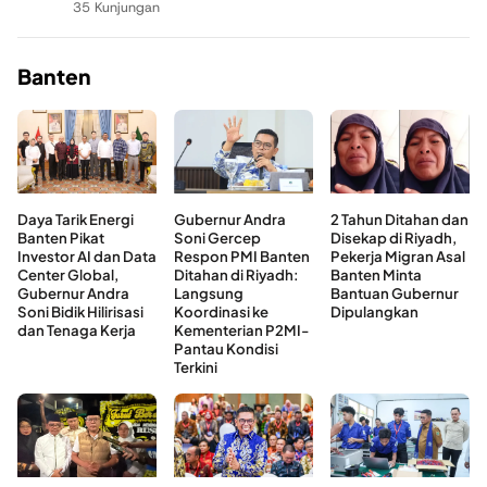
35 Kunjungan
Banten
Daya Tarik Energi
Gubernur Andra
2 Tahun Ditahan dan
Banten Pikat
Soni Gercep
Disekap di Riyadh,
Investor AI dan Data
Respon PMI Banten
Pekerja Migran Asal
Center Global,
Ditahan di Riyadh:
Banten Minta
Gubernur Andra
Langsung
Bantuan Gubernur
Soni Bidik Hilirisasi
Koordinasi ke
Dipulangkan
dan Tenaga Kerja
Kementerian P2MI-
Pantau Kondisi
Terkini