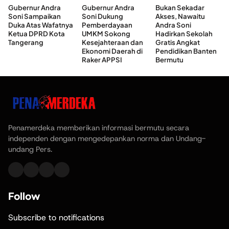
Gubernur Andra
Gubernur Andra
Bukan Sekadar
Soni Sampaikan
Soni Dukung
Akses, Nawaitu
Duka Atas Wafatnya
Pemberdayaan
Andra Soni
Ketua DPRD Kota
UMKM Sokong
Hadirkan Sekolah
Tangerang
Kesejahteraan dan
Gratis Angkat
Ekonomi Daerah di
Pendidikan Banten
Raker APPSI
Bermutu
Penamerdeka memberikan informasi bermutu secara
independen dengan mengedepankan norma dan Undang-
undang Pers.
Follow
Subscribe to notifications