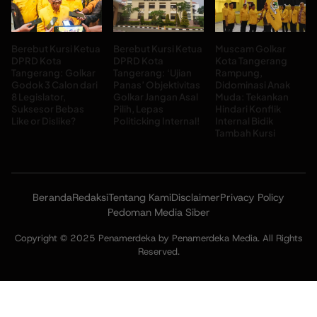
Berebut Kursi Ketua
Berebut Kursi Ketua
Muscam Golkar
DPRD Kota
DPRD Kota
Kota Tangerang
Tangerang: Golkar
Tangerang: ‘Ujian
Rampung,
Godok 3 Calon dari
Panas’ Objektivitas
Didominasi Anak
8 Legislator,
Golkar Jangan Asal
Muda: Tekankan
Suksesor Bebas
Pilih, Lepas
Hindari Konflik
Like or Dislike?
Politicking Internal!
Internal Bidik
Tambah Kursi
Beranda
Redaksi
Tentang Kami
Disclaimer
Privacy Policy
Pedoman Media Siber
Copyright © 2025 Penamerdeka by Penamerdeka Media. All Rights
Reserved.