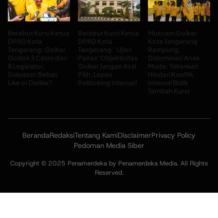
Berebut Kursi Ketua
Berebut Kursi Ketua
Muscam Golkar
DPRD Kota
DPRD Kota
Kota Tangerang
Tangerang: Golkar
Tangerang: ‘Ujian
Rampung,
Godok 3 Calon dari
Panas’ Objektivitas
Didominasi Anak
8 Legislator,
Golkar Jangan Asal
Muda: Tekankan
Suksesor Bebas
Pilih, Lepas
Hindari Konflik
Like or Dislike?
Politicking Internal!
Internal Bidik
Tambah Kursi
Beranda
Redaksi
Tentang Kami
Disclaimer
Privacy Policy
Pedoman Media Siber
Copyright © 2025 Penamerdeka by Penamerdeka Media. All Rights
Reserved.