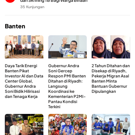
dan Skrining TB Bagi Warga Binaan
35 Kunjungan
Banten
Daya Tarik Energi
Gubernur Andra
2 Tahun Ditahan dan
Banten Pikat
Soni Gercep
Disekap di Riyadh,
Investor AI dan Data
Respon PMI Banten
Pekerja Migran Asal
Center Global,
Ditahan di Riyadh:
Banten Minta
Gubernur Andra
Langsung
Bantuan Gubernur
Soni Bidik Hilirisasi
Koordinasi ke
Dipulangkan
dan Tenaga Kerja
Kementerian P2MI-
Pantau Kondisi
Terkini