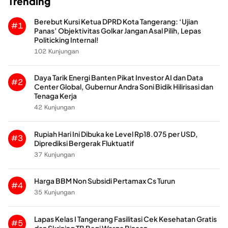
Trending
Berebut Kursi Ketua DPRD Kota Tangerang: ‘Ujian
#1
Panas’ Objektivitas Golkar Jangan Asal Pilih, Lepas
Politicking Internal!
102 Kunjungan
Daya Tarik Energi Banten Pikat Investor AI dan Data
#2
Center Global, Gubernur Andra Soni Bidik Hilirisasi dan
Tenaga Kerja
42 Kunjungan
Rupiah Hari Ini Dibuka ke Level Rp18.075 per USD,
#3
Diprediksi Bergerak Fluktuatif
37 Kunjungan
Harga BBM Non Subsidi Pertamax Cs Turun
#4
35 Kunjungan
Lapas Kelas I Tangerang Fasilitasi Cek Kesehatan Gratis
#5