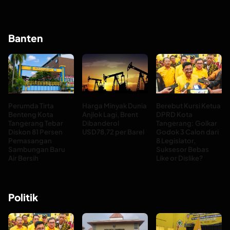
Banten
Perumda Tirta
Harga Minyak Dunia
Berebut Kursi Ketua
Benteng Kota
Anjlok Lagi, Brent
DPRD Kota
Tangerang Tebar
Dibanderol
Tangerang: Golkar
Diskon 81 Persen
USD78,72 per Barel
Godok 3 Calon dari
Pemasangan
8 Legislator,
Sambungan Baru
Suksesor Bebas
Air Bersih
Like or Dislike?
Politik