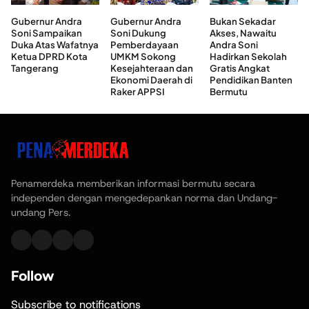
Gubernur Andra
Gubernur Andra
Bukan Sekadar
Soni Sampaikan
Soni Dukung
Akses, Nawaitu
Duka Atas Wafatnya
Pemberdayaan
Andra Soni
Ketua DPRD Kota
UMKM Sokong
Hadirkan Sekolah
Tangerang
Kesejahteraan dan
Gratis Angkat
Ekonomi Daerah di
Pendidikan Banten
Raker APPSI
Bermutu
Penamerdeka memberikan informasi bermutu secara
independen dengan mengedepankan norma dan Undang-
undang Pers.
Follow
Subscribe to notifications